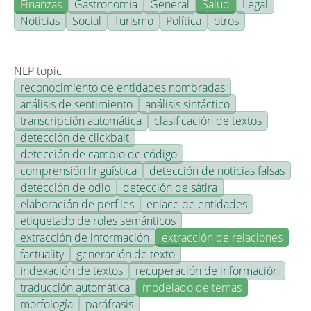
Finanzas
Gastronomía
General
Salud
Legal
Noticias
Social
Turismo
Política
otros
NLP topic
reconocimiento de entidades nombradas
análisis de sentimiento
análisis sintáctico
transcripción automática
clasificación de textos
detección de clickbait
detección de cambio de código
comprensión lingüística
detección de noticias falsas
detección de odio
detección de sátira
elaboración de perfiles
enlace de entidades
etiquetado de roles semánticos
extracción de información
extracción de relaciones
factuality
generación de texto
indexación de textos
recuperación de información
traducción automática
modelado de temas
morfología
paráfrasis