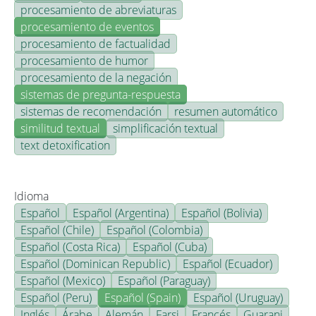
procesamiento de abreviaturas
procesamiento de eventos
procesamiento de factualidad
procesamiento de humor
procesamiento de la negación
sistemas de pregunta-respuesta
sistemas de recomendación
resumen automático
similitud textual
simplificación textual
text detoxification
Idioma
Español
Español (Argentina)
Español (Bolivia)
Español (Chile)
Español (Colombia)
Español (Costa Rica)
Español (Cuba)
Español (Dominican Republic)
Español (Ecuador)
Español (Mexico)
Español (Paraguay)
Español (Peru)
Español (Spain)
Español (Uruguay)
Inglés
Árabe
Alemán
Farsi
Francés
Guarani