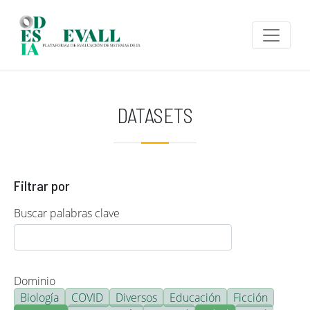
Pasar al contenido principal
DATASETS
Filtrar por
Buscar palabras clave
Dominio
Biología
COVID
Diversos
Educación
Ficción