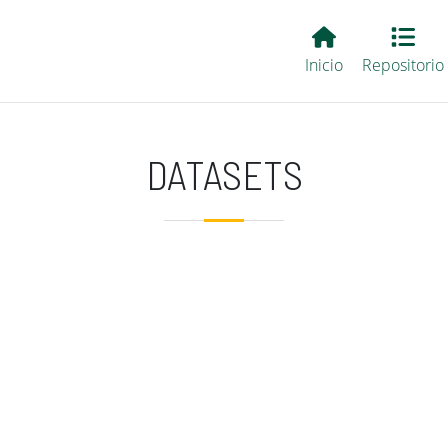
Main EvALL
Inicio
Repositorio
DATASETS