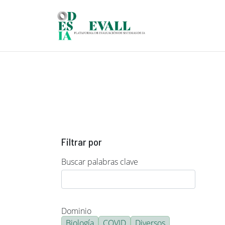
Pasar al contenido principal
Filtrar por
Buscar palabras clave
Dominio
Biología
COVID
Diversos