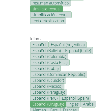
resumen automático
similitud textual
simplificación textual
text detoxification
Idioma
Español
Español (Argentina)
Español (Bolivia)
Español (Chile)
Español (Colombia)
Español (Costa Rica)
Español (Cuba)
Español (Dominican Republic)
Español (Ecuador)
Español (Mexico)
Español (Paraguay)
Español (Peru)
Español (Spain)
Español (Uruguay)
Inglés
Árabe
Alemán
Farsi
Francés