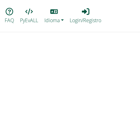
Lang
Login_Registro
FAQ
PyEvALL
Idioma
Login/Registro