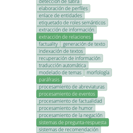
detección de sátira
elaboración de perfiles
enlace de entidades
etiquetado de roles semánticos
extracción de información
extracción de relaciones
factuality
generación de texto
indexación de textos
recuperación de información
traducción automática
modelado de temas
morfología
paráfrasis
procesamiento de abreviaturas
procesamiento de eventos
procesamiento de factualidad
procesamiento de humor
procesamiento de la negación
sistemas de pregunta-respuesta
sistemas de recomendación