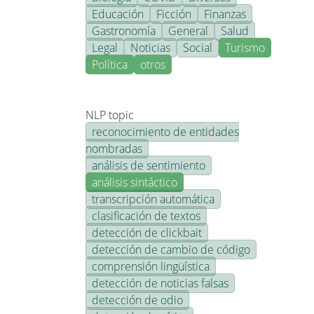
Educación
Ficción
Finanzas
Gastronomía
General
Salud
Legal
Noticias
Social
Turismo
Política
otros
NLP topic
reconocimiento de entidades
nombradas
análisis de sentimiento
análisis sintáctico
transcripción automática
clasificación de textos
detección de clickbait
detección de cambio de código
comprensión lingüística
detección de noticias falsas
detección de odio