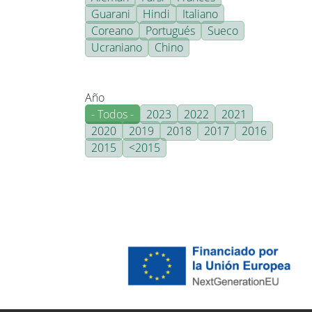
Guarani
Hindi
Italiano
Coreano
Portugués
Sueco
Ucraniano
Chino
Año
- Todos -
2023
2022
2021
2020
2019
2018
2017
2016
2015
<2015