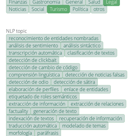
Finanzas
Gastronomía
General
Salud
Legal
Noticias
Social
Turismo
Política
otros
NLP topic
reconocimiento de entidades nombradas
análisis de sentimiento
análisis sintáctico
transcripción automática
clasificación de textos
detección de clickbait
detección de cambio de código
comprensión lingüística
detección de noticias falsas
detección de odio
detección de sátira
elaboración de perfiles
enlace de entidades
etiquetado de roles semánticos
extracción de información
extracción de relaciones
factuality
generación de texto
indexación de textos
recuperación de información
traducción automática
modelado de temas
morfología
paráfrasis