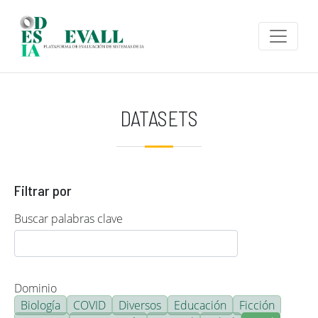
Pasar al contenido principal
DATASETS
Filtrar por
Buscar palabras clave
Dominio
Biología
COVID
Diversos
Educación
Ficción