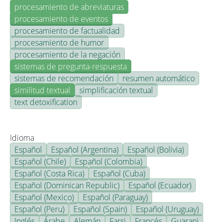
procesamiento de abreviaturas
procesamiento de eventos
procesamiento de factualidad
procesamiento de humor
procesamiento de la negación
sistemas de pregunta-respuesta
sistemas de recomendación
resumen automático
similitud textual
simplificación textual
text detoxification
Idioma
Español
Español (Argentina)
Español (Bolivia)
Español (Chile)
Español (Colombia)
Español (Costa Rica)
Español (Cuba)
Español (Dominican Republic)
Español (Ecuador)
Español (Mexico)
Español (Paraguay)
Español (Peru)
Español (Spain)
Español (Uruguay)
Inglés
Árabe
Alemán
Farsi
Francés
Guarani