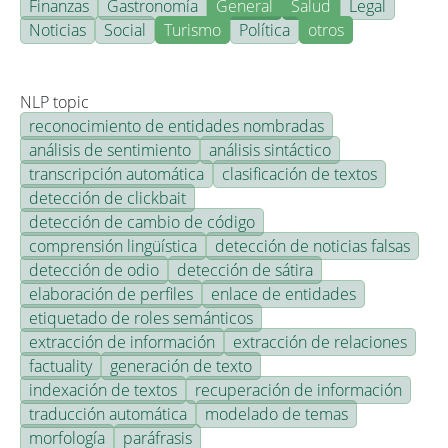
Finanzas
Gastronomía
General
Salud
Legal
Noticias
Social
Turismo
Política
otros
NLP topic
reconocimiento de entidades nombradas
análisis de sentimiento
análisis sintáctico
transcripción automática
clasificación de textos
detección de clickbait
detección de cambio de código
comprensión lingüística
detección de noticias falsas
detección de odio
detección de sátira
elaboración de perfiles
enlace de entidades
etiquetado de roles semánticos
extracción de información
extracción de relaciones
factuality
generación de texto
indexación de textos
recuperación de información
traducción automática
modelado de temas
morfología
paráfrasis