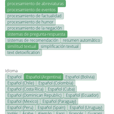
procesamiento de abreviaturas
procesamiento de eventos
procesamiento de factualidad
procesamiento de humor
procesamiento de la negación
sistemas de pregunta-respuesta
sistemas de recomendación
resumen automático
similitud textual
simplificación textual
text detoxification
Idioma
Español
Español (Argentina)
Español (Bolivia)
Español (Chile)
Español (Colombia)
Español (Costa Rica)
Español (Cuba)
Español (Dominican Republic)
Español (Ecuador)
Español (Mexico)
Español (Paraguay)
Español (Peru)
Español (Spain)
Español (Uruguay)
Inglés
Árabe
Alemán
Farsi
Francés
Guarani