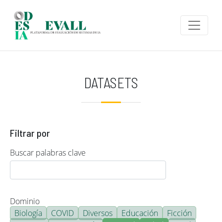
Pasar al contenido principal
DATASETS
Filtrar por
Buscar palabras clave
Dominio
Biología
COVID
Diversos
Educación
Ficción