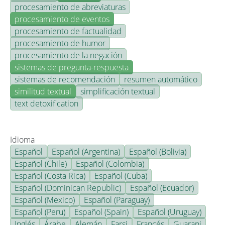
procesamiento de abreviaturas
procesamiento de eventos
procesamiento de factualidad
procesamiento de humor
procesamiento de la negación
sistemas de pregunta-respuesta
sistemas de recomendación
resumen automático
similitud textual
simplificación textual
text detoxification
Idioma
Español
Español (Argentina)
Español (Bolivia)
Español (Chile)
Español (Colombia)
Español (Costa Rica)
Español (Cuba)
Español (Dominican Republic)
Español (Ecuador)
Español (Mexico)
Español (Paraguay)
Español (Peru)
Español (Spain)
Español (Uruguay)
Inglés
Árabe
Alemán
Farsi
Francés
Guarani