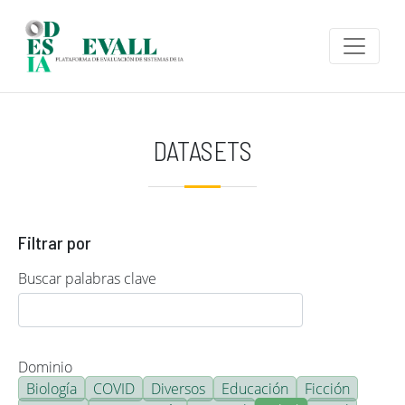
Pasar al contenido principal
DATASETS
Filtrar por
Buscar palabras clave
Dominio
Biología
COVID
Diversos
Educación
Ficción