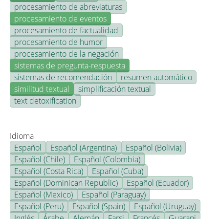
procesamiento de abreviaturas
procesamiento de eventos
procesamiento de factualidad
procesamiento de humor
procesamiento de la negación
sistemas de pregunta-respuesta
sistemas de recomendación
resumen automático
similitud textual
simplificación textual
text detoxification
Idioma
Español
Español (Argentina)
Español (Bolivia)
Español (Chile)
Español (Colombia)
Español (Costa Rica)
Español (Cuba)
Español (Dominican Republic)
Español (Ecuador)
Español (Mexico)
Español (Paraguay)
Español (Peru)
Español (Spain)
Español (Uruguay)
Inglés
Árabe
Alemán
Farsi
Francés
Guarani