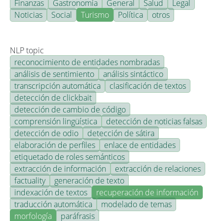
Finanzas
Gastronomía
General
Salud
Legal
Noticias
Social
Turismo
Política
otros
NLP topic
reconocimiento de entidades nombradas
análisis de sentimiento
análisis sintáctico
transcripción automática
clasificación de textos
detección de clickbait
detección de cambio de código
comprensión lingüística
detección de noticias falsas
detección de odio
detección de sátira
elaboración de perfiles
enlace de entidades
etiquetado de roles semánticos
extracción de información
extracción de relaciones
factuality
generación de texto
indexación de textos
recuperación de información
traducción automática
modelado de temas
morfología
paráfrasis