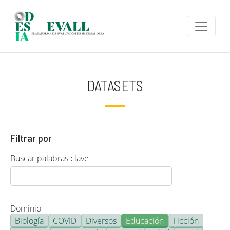
Pasar al contenido principal
DATASETS
Filtrar por
Buscar palabras clave
Dominio
Biología
COVID
Diversos
Educación
Ficción