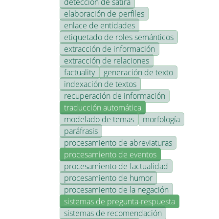
detección de sátira
elaboración de perfiles
enlace de entidades
etiquetado de roles semánticos
extracción de información
extracción de relaciones
factuality
generación de texto
indexación de textos
recuperación de información
traducción automática
modelado de temas
morfología
paráfrasis
procesamiento de abreviaturas
procesamiento de eventos
procesamiento de factualidad
procesamiento de humor
procesamiento de la negación
sistemas de pregunta-respuesta
sistemas de recomendación