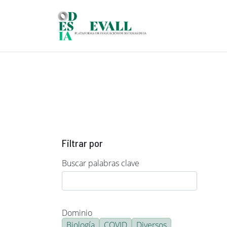
Pasar al contenido principal
Filtrar por
Buscar palabras clave
Dominio
Biología
COVID
Diversos