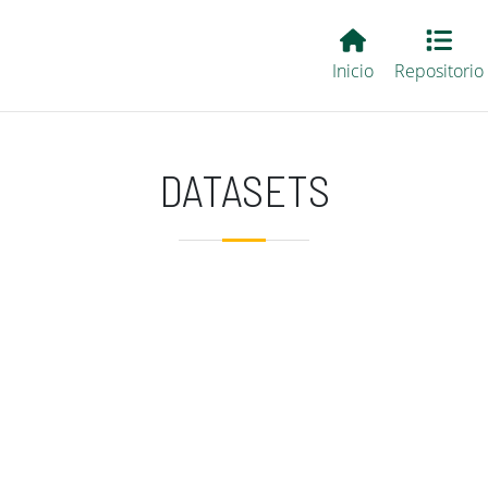
Main EvALL
Inicio
Repositorio
DATASETS