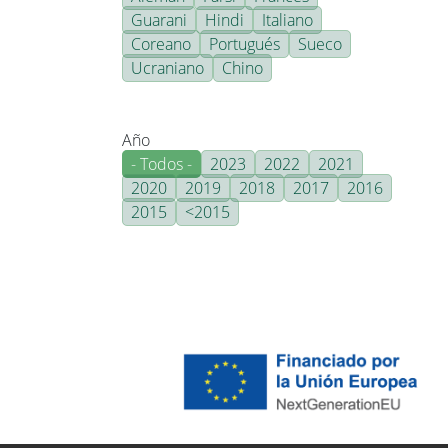
Guarani
Hindi
Italiano
Coreano
Portugués
Sueco
Ucraniano
Chino
Año
- Todos -
2023
2022
2021
2020
2019
2018
2017
2016
2015
<2015