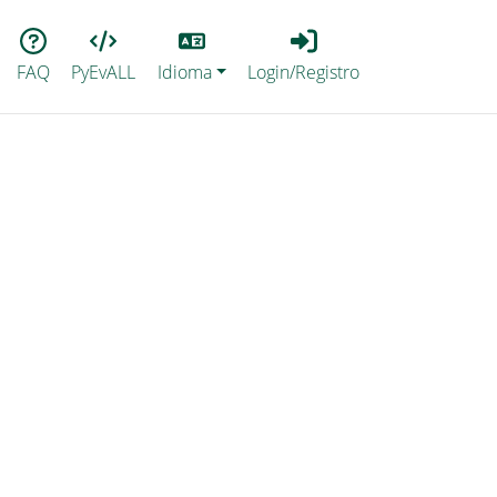
Lang
Login_Registro
FAQ
PyEvALL
Idioma
Login/Registro