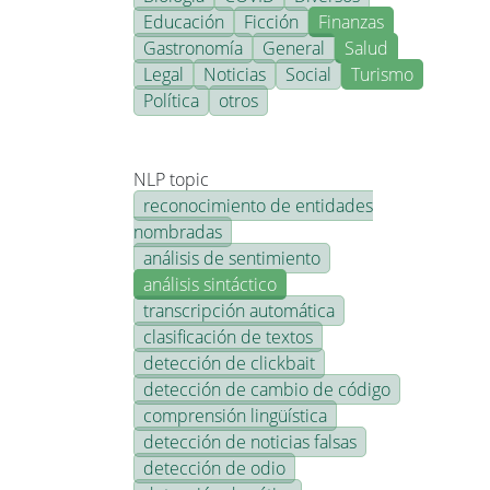
Educación
Ficción
Finanzas
Gastronomía
General
Salud
Legal
Noticias
Social
Turismo
Política
otros
NLP topic
reconocimiento de entidades
nombradas
análisis de sentimiento
análisis sintáctico
transcripción automática
clasificación de textos
detección de clickbait
detección de cambio de código
comprensión lingüística
detección de noticias falsas
detección de odio