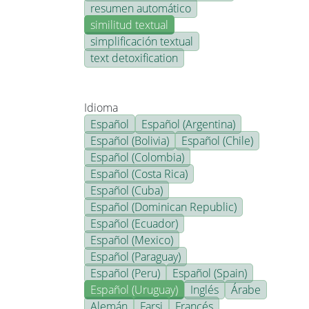
resumen automático
similitud textual
simplificación textual
text detoxification
Idioma
Español
Español (Argentina)
Español (Bolivia)
Español (Chile)
Español (Colombia)
Español (Costa Rica)
Español (Cuba)
Español (Dominican Republic)
Español (Ecuador)
Español (Mexico)
Español (Paraguay)
Español (Peru)
Español (Spain)
Español (Uruguay)
Inglés
Árabe
Alemán
Farsi
Francés