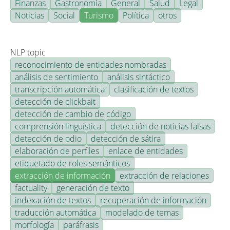
Finanzas
Gastronomía
General
Salud
Legal
Noticias
Social
Turismo
Política
otros
NLP topic
reconocimiento de entidades nombradas
análisis de sentimiento
análisis sintáctico
transcripción automática
clasificación de textos
detección de clickbait
detección de cambio de código
comprensión lingüística
detección de noticias falsas
detección de odio
detección de sátira
elaboración de perfiles
enlace de entidades
etiquetado de roles semánticos
extracción de información
extracción de relaciones
factuality
generación de texto
indexación de textos
recuperación de información
traducción automática
modelado de temas
morfología
paráfrasis