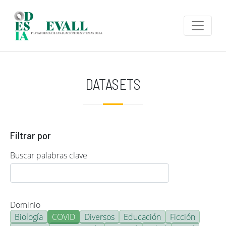
Pasar al contenido principal
DATASETS
Filtrar por
Buscar palabras clave
Dominio
Biología
COVID
Diversos
Educación
Ficción