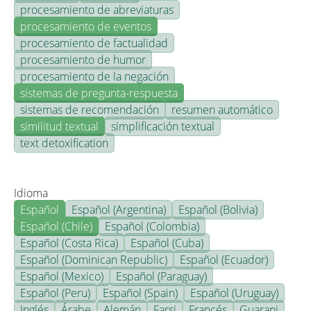
procesamiento de abreviaturas
procesamiento de eventos
procesamiento de factualidad
procesamiento de humor
procesamiento de la negación
sistemas de pregunta-respuesta
sistemas de recomendación
resumen automático
similitud textual
simplificación textual
text detoxification
Idioma
Español
Español (Argentina)
Español (Bolivia)
Español (Chile)
Español (Colombia)
Español (Costa Rica)
Español (Cuba)
Español (Dominican Republic)
Español (Ecuador)
Español (Mexico)
Español (Paraguay)
Español (Peru)
Español (Spain)
Español (Uruguay)
Inglés
Árabe
Alemán
Farsi
Francés
Guarani