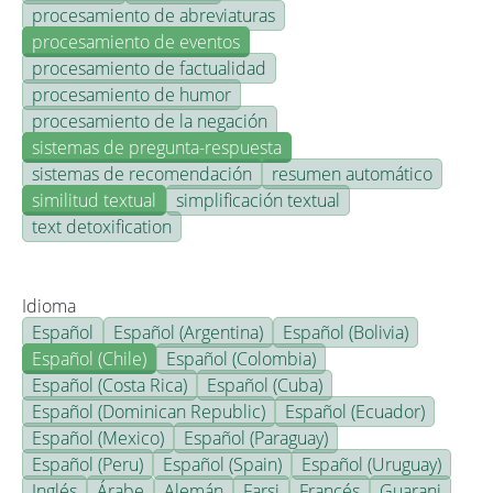
procesamiento de abreviaturas
procesamiento de eventos
procesamiento de factualidad
procesamiento de humor
procesamiento de la negación
sistemas de pregunta-respuesta
sistemas de recomendación
resumen automático
similitud textual
simplificación textual
text detoxification
Idioma
Español
Español (Argentina)
Español (Bolivia)
Español (Chile)
Español (Colombia)
Español (Costa Rica)
Español (Cuba)
Español (Dominican Republic)
Español (Ecuador)
Español (Mexico)
Español (Paraguay)
Español (Peru)
Español (Spain)
Español (Uruguay)
Inglés
Árabe
Alemán
Farsi
Francés
Guarani