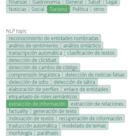
Finanzas
Gastronomía
General
Salud
Legal
Noticias
Social
Turismo
Política
otros
NLP topic
reconocimiento de entidades nombradas
análisis de sentimiento
análisis sintáctico
transcripción automática
clasificación de textos
detección de clickbait
detección de cambio de código
comprensión lingüística
detección de noticias falsas
detección de odio
detección de sátira
elaboración de perfiles
enlace de entidades
etiquetado de roles semánticos
extracción de información
extracción de relaciones
factuality
generación de texto
indexación de textos
recuperación de información
traducción automática
modelado de temas
morfología
paráfrasis