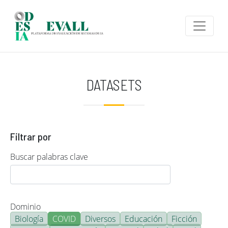
Pasar al contenido principal
DATASETS
Filtrar por
Buscar palabras clave
Dominio
Biología
COVID
Diversos
Educación
Ficción