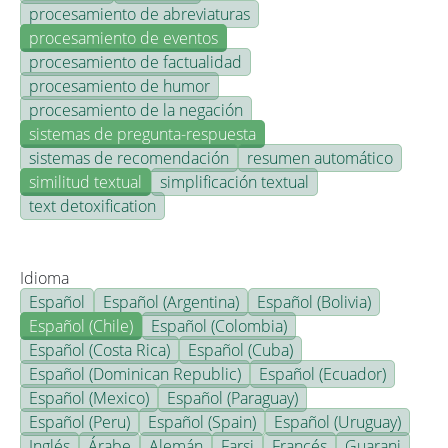
procesamiento de abreviaturas
procesamiento de eventos
procesamiento de factualidad
procesamiento de humor
procesamiento de la negación
sistemas de pregunta-respuesta
sistemas de recomendación
resumen automático
similitud textual
simplificación textual
text detoxification
Idioma
Español
Español (Argentina)
Español (Bolivia)
Español (Chile)
Español (Colombia)
Español (Costa Rica)
Español (Cuba)
Español (Dominican Republic)
Español (Ecuador)
Español (Mexico)
Español (Paraguay)
Español (Peru)
Español (Spain)
Español (Uruguay)
Inglés
Árabe
Alemán
Farsi
Francés
Guarani