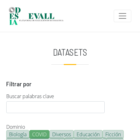
Pasar al contenido principal
DATASETS
Filtrar por
Buscar palabras clave
Dominio
Biología
COVID
Diversos
Educación
Ficción