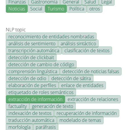
Finanzas
Gastronomía
General
Salud
Legal
Noticias
Social
Turismo
Política
otros
NLP topic
reconocimiento de entidades nombradas
análisis de sentimiento
análisis sintáctico
transcripción automática
clasificación de textos
detección de clickbait
detección de cambio de código
comprensión lingüística
detección de noticias falsas
detección de odio
detección de sátira
elaboración de perfiles
enlace de entidades
etiquetado de roles semánticos
extracción de información
extracción de relaciones
factuality
generación de texto
indexación de textos
recuperación de información
traducción automática
modelado de temas
morfología
paráfrasis