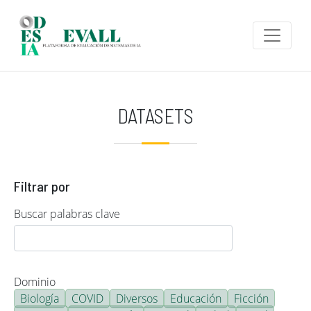
Pasar al contenido principal
DATASETS
Filtrar por
Buscar palabras clave
Dominio
Biología
COVID
Diversos
Educación
Ficción