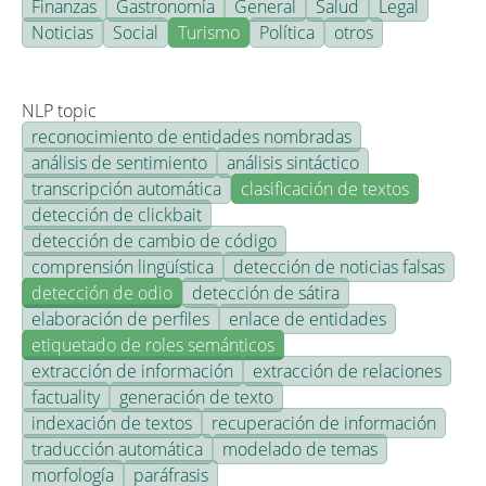
Finanzas
Gastronomía
General
Salud
Legal
Noticias
Social
Turismo
Política
otros
NLP topic
reconocimiento de entidades nombradas
análisis de sentimiento
análisis sintáctico
transcripción automática
clasificación de textos
detección de clickbait
detección de cambio de código
comprensión lingüística
detección de noticias falsas
detección de odio
detección de sátira
elaboración de perfiles
enlace de entidades
etiquetado de roles semánticos
extracción de información
extracción de relaciones
factuality
generación de texto
indexación de textos
recuperación de información
traducción automática
modelado de temas
morfología
paráfrasis