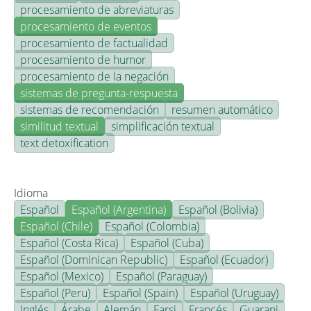
procesamiento de abreviaturas
procesamiento de eventos
procesamiento de factualidad
procesamiento de humor
procesamiento de la negación
sistemas de pregunta-respuesta
sistemas de recomendación
resumen automático
similitud textual
simplificación textual
text detoxification
Idioma
Español
Español (Argentina)
Español (Bolivia)
Español (Chile)
Español (Colombia)
Español (Costa Rica)
Español (Cuba)
Español (Dominican Republic)
Español (Ecuador)
Español (Mexico)
Español (Paraguay)
Español (Peru)
Español (Spain)
Español (Uruguay)
Inglés
Árabe
Alemán
Farsi
Francés
Guarani