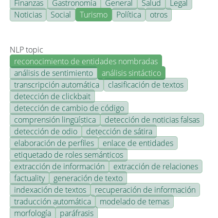
Finanzas
Gastronomía
General
Salud
Legal
Noticias
Social
Turismo
Política
otros
NLP topic
reconocimiento de entidades nombradas
análisis de sentimiento
análisis sintáctico
transcripción automática
clasificación de textos
detección de clickbait
detección de cambio de código
comprensión lingüística
detección de noticias falsas
detección de odio
detección de sátira
elaboración de perfiles
enlace de entidades
etiquetado de roles semánticos
extracción de información
extracción de relaciones
factuality
generación de texto
indexación de textos
recuperación de información
traducción automática
modelado de temas
morfología
paráfrasis