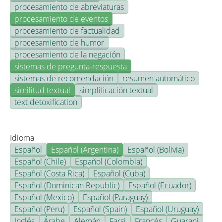
procesamiento de abreviaturas
procesamiento de eventos
procesamiento de factualidad
procesamiento de humor
procesamiento de la negación
sistemas de pregunta-respuesta
sistemas de recomendación
resumen automático
similitud textual
simplificación textual
text detoxification
Idioma
Español
Español (Argentina)
Español (Bolivia)
Español (Chile)
Español (Colombia)
Español (Costa Rica)
Español (Cuba)
Español (Dominican Republic)
Español (Ecuador)
Español (Mexico)
Español (Paraguay)
Español (Peru)
Español (Spain)
Español (Uruguay)
Inglés
Árabe
Alemán
Farsi
Francés
Guarani