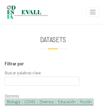
Pasar al contenido principal
DATASETS
Filtrar por
Buscar palabras clave
Dominio
Biología
COVID
Diversos
Educación
Ficción