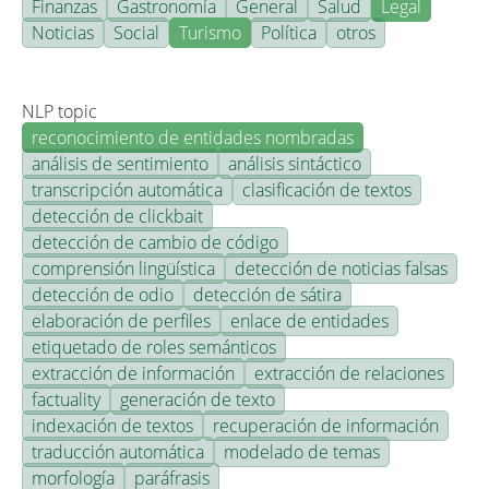
Finanzas
Gastronomía
General
Salud
Legal
Noticias
Social
Turismo
Política
otros
NLP topic
reconocimiento de entidades nombradas
análisis de sentimiento
análisis sintáctico
transcripción automática
clasificación de textos
detección de clickbait
detección de cambio de código
comprensión lingüística
detección de noticias falsas
detección de odio
detección de sátira
elaboración de perfiles
enlace de entidades
etiquetado de roles semánticos
extracción de información
extracción de relaciones
factuality
generación de texto
indexación de textos
recuperación de información
traducción automática
modelado de temas
morfología
paráfrasis