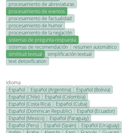
procesamiento de abreviaturas
procesamiento de eventos
procesamiento de factualidad
procesamiento de humor
procesamiento de la negación
sistemas de pregunta-respuesta
sistemas de recomendación
resumen automático
similitud textual
simplificación textual
text detoxification
Idioma
Español
Español (Argentina)
Español (Bolivia)
Español (Chile)
Español (Colombia)
Español (Costa Rica)
Español (Cuba)
Español (Dominican Republic)
Español (Ecuador)
Español (Mexico)
Español (Paraguay)
Español (Peru)
Español (Spain)
Español (Uruguay)
Inglés
Árabe
Alemán
Farsi
Francés
Guarani