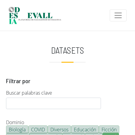
Pasar al contenido principal
DATASETS
Filtrar por
Buscar palabras clave
Dominio
Biología
COVID
Diversos
Educación
Ficción