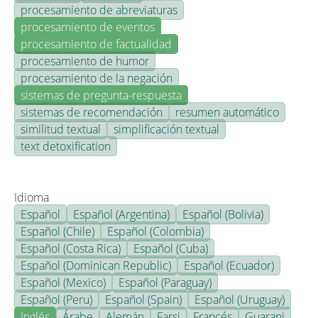
procesamiento de abreviaturas
procesamiento de eventos
procesamiento de factualidad
procesamiento de humor
procesamiento de la negación
sistemas de pregunta-respuesta
sistemas de recomendación
resumen automático
similitud textual
simplificación textual
text detoxification
Idioma
Español
Español (Argentina)
Español (Bolivia)
Español (Chile)
Español (Colombia)
Español (Costa Rica)
Español (Cuba)
Español (Dominican Republic)
Español (Ecuador)
Español (Mexico)
Español (Paraguay)
Español (Peru)
Español (Spain)
Español (Uruguay)
Inglés
Árabe
Alemán
Farsi
Francés
Guarani