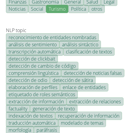
Finanzas
Gastronomía
General
Salud
Legal
Noticias
Social
Turismo
Política
otros
NLP topic
reconocimiento de entidades nombradas
análisis de sentimiento
análisis sintáctico
transcripción automática
clasificación de textos
detección de clickbait
detección de cambio de código
comprensión lingüística
detección de noticias falsas
detección de odio
detección de sátira
elaboración de perfiles
enlace de entidades
etiquetado de roles semánticos
extracción de información
extracción de relaciones
factuality
generación de texto
indexación de textos
recuperación de información
traducción automática
modelado de temas
morfología
paráfrasis