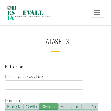
Pasar al contenido principal
DATASETS
Filtrar por
Buscar palabras clave
Dominio
Biología
COVID
Diversos
Educación
Ficción