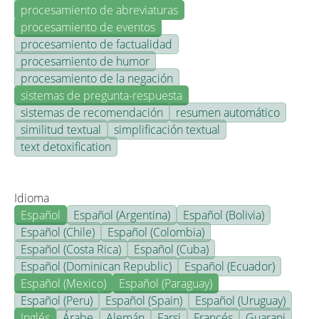
procesamiento de abreviaturas
procesamiento de eventos
procesamiento de factualidad
procesamiento de humor
procesamiento de la negación
sistemas de pregunta-respuesta
sistemas de recomendación
resumen automático
similitud textual
simplificación textual
text detoxification
Idioma
Español
Español (Argentina)
Español (Bolivia)
Español (Chile)
Español (Colombia)
Español (Costa Rica)
Español (Cuba)
Español (Dominican Republic)
Español (Ecuador)
Español (Mexico)
Español (Paraguay)
Español (Peru)
Español (Spain)
Español (Uruguay)
Inglés
Árabe
Alemán
Farsi
Francés
Guarani