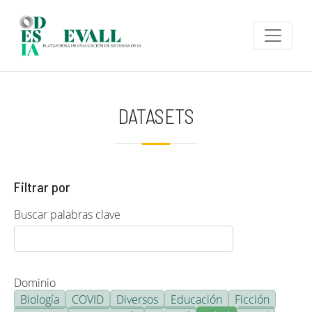
Pasar al contenido principal
DATASETS
Filtrar por
Buscar palabras clave
Dominio
Biología
COVID
Diversos
Educación
Ficción