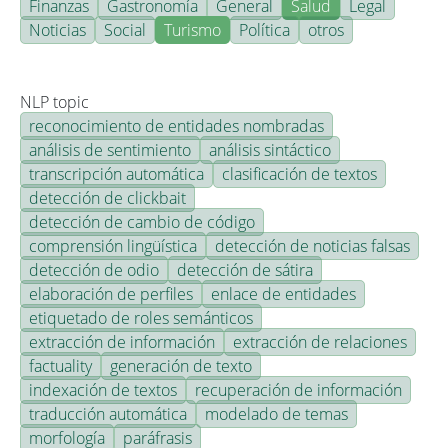
Finanzas
Gastronomía
General
Salud
Legal
Noticias
Social
Turismo
Política
otros
NLP topic
reconocimiento de entidades nombradas
análisis de sentimiento
análisis sintáctico
transcripción automática
clasificación de textos
detección de clickbait
detección de cambio de código
comprensión lingüística
detección de noticias falsas
detección de odio
detección de sátira
elaboración de perfiles
enlace de entidades
etiquetado de roles semánticos
extracción de información
extracción de relaciones
factuality
generación de texto
indexación de textos
recuperación de información
traducción automática
modelado de temas
morfología
paráfrasis