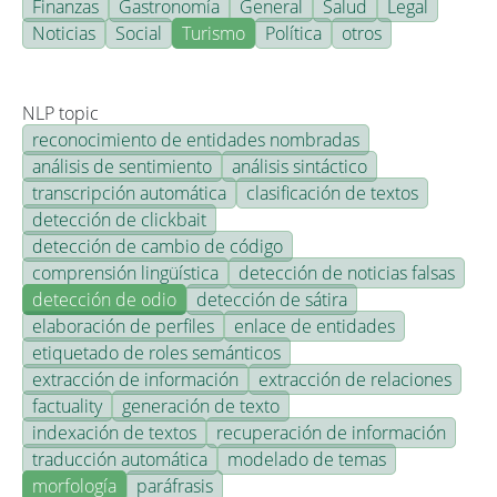
Finanzas
Gastronomía
General
Salud
Legal
Noticias
Social
Turismo
Política
otros
NLP topic
reconocimiento de entidades nombradas
análisis de sentimiento
análisis sintáctico
transcripción automática
clasificación de textos
detección de clickbait
detección de cambio de código
comprensión lingüística
detección de noticias falsas
detección de odio
detección de sátira
elaboración de perfiles
enlace de entidades
etiquetado de roles semánticos
extracción de información
extracción de relaciones
factuality
generación de texto
indexación de textos
recuperación de información
traducción automática
modelado de temas
morfología
paráfrasis