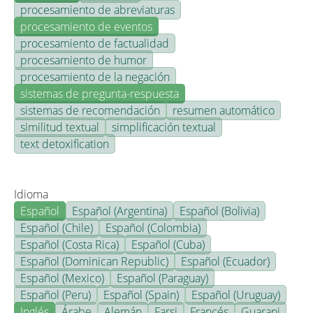
procesamiento de abreviaturas
procesamiento de eventos
procesamiento de factualidad
procesamiento de humor
procesamiento de la negación
sistemas de pregunta-respuesta
sistemas de recomendación
resumen automático
similitud textual
simplificación textual
text detoxification
Idioma
Español
Español (Argentina)
Español (Bolivia)
Español (Chile)
Español (Colombia)
Español (Costa Rica)
Español (Cuba)
Español (Dominican Republic)
Español (Ecuador)
Español (Mexico)
Español (Paraguay)
Español (Peru)
Español (Spain)
Español (Uruguay)
Inglés
Árabe
Alemán
Farsi
Francés
Guarani