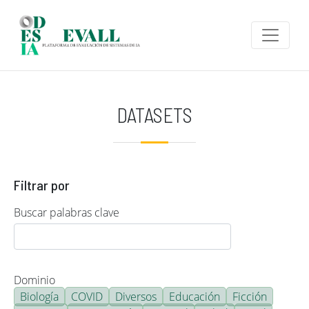
Pasar al contenido principal
DATASETS
Filtrar por
Buscar palabras clave
Dominio
Biología
COVID
Diversos
Educación
Ficción