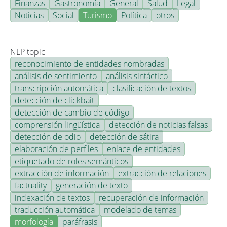
Finanzas
Gastronomía
General
Salud
Legal
Noticias
Social
Turismo
Política
otros
NLP topic
reconocimiento de entidades nombradas
análisis de sentimiento
análisis sintáctico
transcripción automática
clasificación de textos
detección de clickbait
detección de cambio de código
comprensión lingüística
detección de noticias falsas
detección de odio
detección de sátira
elaboración de perfiles
enlace de entidades
etiquetado de roles semánticos
extracción de información
extracción de relaciones
factuality
generación de texto
indexación de textos
recuperación de información
traducción automática
modelado de temas
morfología
paráfrasis