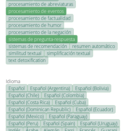
procesamiento de abreviaturas
procesamiento de eventos
procesamiento de factualidad
procesamiento de humor
procesamiento de la negación
sistemas de pregunta-respuesta
sistemas de recomendación
resumen automático
similitud textual
simplificación textual
text detoxification
Idioma
Español
Español (Argentina)
Español (Bolivia)
Español (Chile)
Español (Colombia)
Español (Costa Rica)
Español (Cuba)
Español (Dominican Republic)
Español (Ecuador)
Español (Mexico)
Español (Paraguay)
Español (Peru)
Español (Spain)
Español (Uruguay)
Inglés
Árabe
Alemán
Farsi
Francés
Guarani