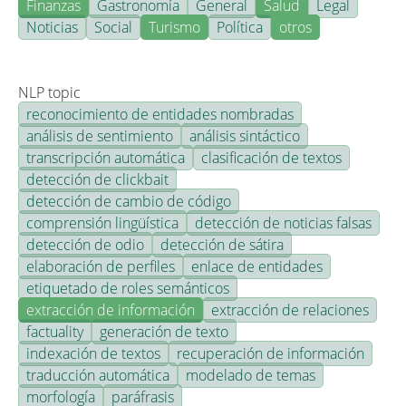
Finanzas
Gastronomía
General
Salud
Legal
Noticias
Social
Turismo
Política
otros
NLP topic
reconocimiento de entidades nombradas
análisis de sentimiento
análisis sintáctico
transcripción automática
clasificación de textos
detección de clickbait
detección de cambio de código
comprensión lingüística
detección de noticias falsas
detección de odio
detección de sátira
elaboración de perfiles
enlace de entidades
etiquetado de roles semánticos
extracción de información
extracción de relaciones
factuality
generación de texto
indexación de textos
recuperación de información
traducción automática
modelado de temas
morfología
paráfrasis