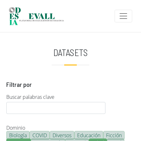
Pasar al contenido principal
DATASETS
Filtrar por
Buscar palabras clave
Dominio
Biología
COVID
Diversos
Educación
Ficción