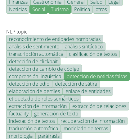
Finanzas
Gastronomía
General
Salud
Legal
Noticias
Social
Turismo
Política
otros
NLP topic
reconocimiento de entidades nombradas
análisis de sentimiento
análisis sintáctico
transcripción automática
clasificación de textos
detección de clickbait
detección de cambio de código
comprensión lingüística
detección de noticias falsas
detección de odio
detección de sátira
elaboración de perfiles
enlace de entidades
etiquetado de roles semánticos
extracción de información
extracción de relaciones
factuality
generación de texto
indexación de textos
recuperación de información
traducción automática
modelado de temas
morfología
paráfrasis