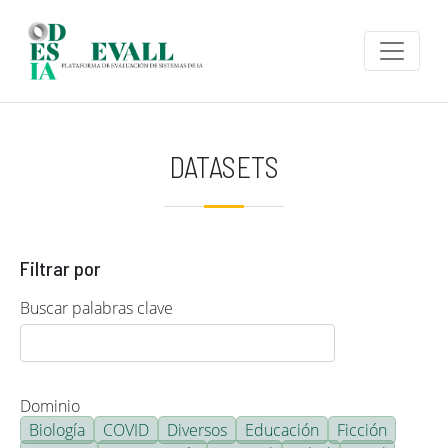
Pasar al contenido principal
DATASETS
Filtrar por
Buscar palabras clave
Dominio
Biología
COVID
Diversos
Educación
Ficción