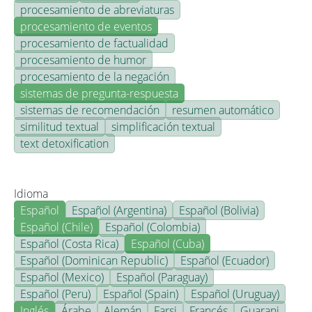
procesamiento de abreviaturas
procesamiento de eventos
procesamiento de factualidad
procesamiento de humor
procesamiento de la negación
sistemas de pregunta-respuesta
sistemas de recomendación
resumen automático
similitud textual
simplificación textual
text detoxification
Idioma
Español
Español (Argentina)
Español (Bolivia)
Español (Chile)
Español (Colombia)
Español (Costa Rica)
Español (Cuba)
Español (Dominican Republic)
Español (Ecuador)
Español (Mexico)
Español (Paraguay)
Español (Peru)
Español (Spain)
Español (Uruguay)
Inglés
Árabe
Alemán
Farsi
Francés
Guarani