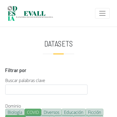
Pasar al contenido principal
DATASETS
Filtrar por
Buscar palabras clave
Dominio
Biología
COVID
Diversos
Educación
Ficción