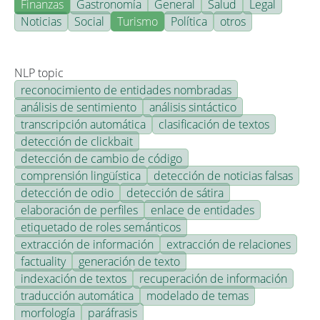
Finanzas
Gastronomía
General
Salud
Legal
Noticias
Social
Turismo
Política
otros
NLP topic
reconocimiento de entidades nombradas
análisis de sentimiento
análisis sintáctico
transcripción automática
clasificación de textos
detección de clickbait
detección de cambio de código
comprensión lingüística
detección de noticias falsas
detección de odio
detección de sátira
elaboración de perfiles
enlace de entidades
etiquetado de roles semánticos
extracción de información
extracción de relaciones
factuality
generación de texto
indexación de textos
recuperación de información
traducción automática
modelado de temas
morfología
paráfrasis