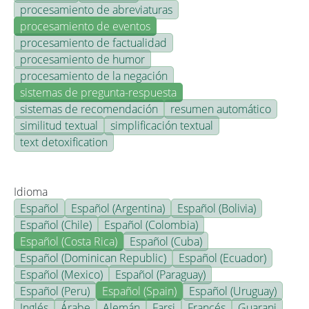
procesamiento de abreviaturas
procesamiento de eventos
procesamiento de factualidad
procesamiento de humor
procesamiento de la negación
sistemas de pregunta-respuesta
sistemas de recomendación
resumen automático
similitud textual
simplificación textual
text detoxification
Idioma
Español
Español (Argentina)
Español (Bolivia)
Español (Chile)
Español (Colombia)
Español (Costa Rica)
Español (Cuba)
Español (Dominican Republic)
Español (Ecuador)
Español (Mexico)
Español (Paraguay)
Español (Peru)
Español (Spain)
Español (Uruguay)
Inglés
Árabe
Alemán
Farsi
Francés
Guarani