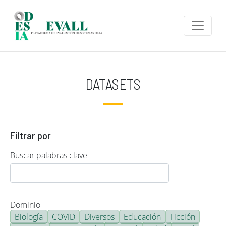
Pasar al contenido principal
DATASETS
Filtrar por
Buscar palabras clave
Dominio
Biología
COVID
Diversos
Educación
Ficción