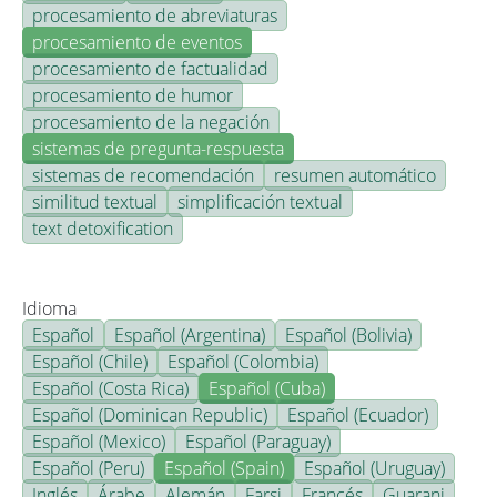
procesamiento de abreviaturas
procesamiento de eventos
procesamiento de factualidad
procesamiento de humor
procesamiento de la negación
sistemas de pregunta-respuesta
sistemas de recomendación
resumen automático
similitud textual
simplificación textual
text detoxification
Idioma
Español
Español (Argentina)
Español (Bolivia)
Español (Chile)
Español (Colombia)
Español (Costa Rica)
Español (Cuba)
Español (Dominican Republic)
Español (Ecuador)
Español (Mexico)
Español (Paraguay)
Español (Peru)
Español (Spain)
Español (Uruguay)
Inglés
Árabe
Alemán
Farsi
Francés
Guarani