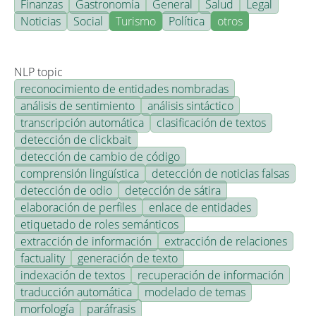
Finanzas
Gastronomía
General
Salud
Legal
Noticias
Social
Turismo
Política
otros
NLP topic
reconocimiento de entidades nombradas
análisis de sentimiento
análisis sintáctico
transcripción automática
clasificación de textos
detección de clickbait
detección de cambio de código
comprensión lingüística
detección de noticias falsas
detección de odio
detección de sátira
elaboración de perfiles
enlace de entidades
etiquetado de roles semánticos
extracción de información
extracción de relaciones
factuality
generación de texto
indexación de textos
recuperación de información
traducción automática
modelado de temas
morfología
paráfrasis