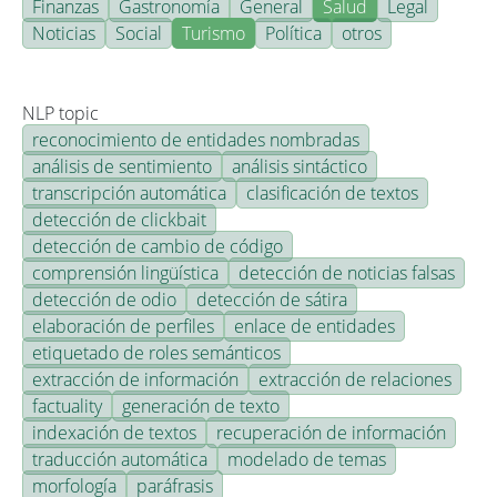
Finanzas
Gastronomía
General
Salud
Legal
Noticias
Social
Turismo
Política
otros
NLP topic
reconocimiento de entidades nombradas
análisis de sentimiento
análisis sintáctico
transcripción automática
clasificación de textos
detección de clickbait
detección de cambio de código
comprensión lingüística
detección de noticias falsas
detección de odio
detección de sátira
elaboración de perfiles
enlace de entidades
etiquetado de roles semánticos
extracción de información
extracción de relaciones
factuality
generación de texto
indexación de textos
recuperación de información
traducción automática
modelado de temas
morfología
paráfrasis