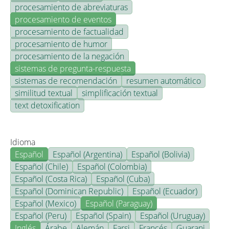
procesamiento de abreviaturas
procesamiento de eventos
procesamiento de factualidad
procesamiento de humor
procesamiento de la negación
sistemas de pregunta-respuesta
sistemas de recomendación
resumen automático
similitud textual
simplificación textual
text detoxification
Idioma
Español
Español (Argentina)
Español (Bolivia)
Español (Chile)
Español (Colombia)
Español (Costa Rica)
Español (Cuba)
Español (Dominican Republic)
Español (Ecuador)
Español (Mexico)
Español (Paraguay)
Español (Peru)
Español (Spain)
Español (Uruguay)
Inglés
Árabe
Alemán
Farsi
Francés
Guarani