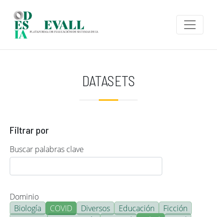
Pasar al contenido principal
DATASETS
Filtrar por
Buscar palabras clave
Dominio
Biología
COVID
Diversos
Educación
Ficción