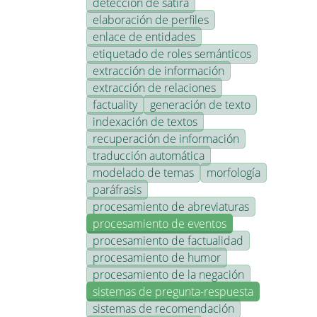
detección de sátira
elaboración de perfiles
enlace de entidades
etiquetado de roles semánticos
extracción de información
extracción de relaciones
factuality
generación de texto
indexación de textos
recuperación de información
traducción automática
modelado de temas
morfología
paráfrasis
procesamiento de abreviaturas
procesamiento de eventos
procesamiento de factualidad
procesamiento de humor
procesamiento de la negación
sistemas de pregunta-respuesta
sistemas de recomendación