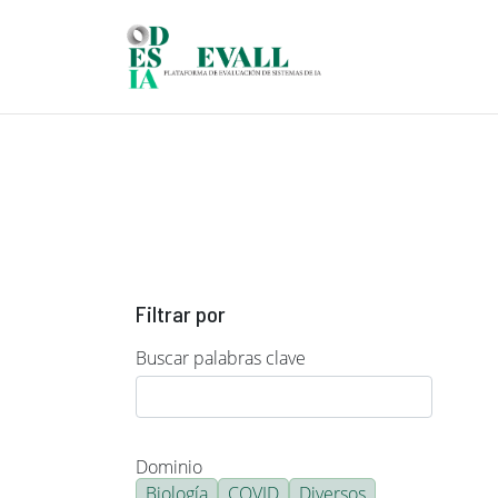
Pasar al contenido principal
Filtrar por
Buscar palabras clave
Dominio
Biología
COVID
Diversos