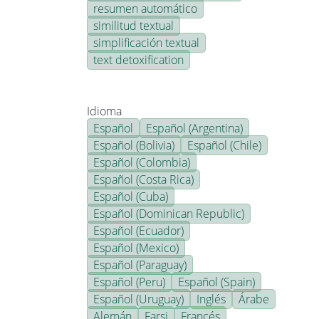
resumen automático
similitud textual
simplificación textual
text detoxification
Idioma
Español
Español (Argentina)
Español (Bolivia)
Español (Chile)
Español (Colombia)
Español (Costa Rica)
Español (Cuba)
Español (Dominican Republic)
Español (Ecuador)
Español (Mexico)
Español (Paraguay)
Español (Peru)
Español (Spain)
Español (Uruguay)
Inglés
Árabe
Alemán
Farsi
Francés