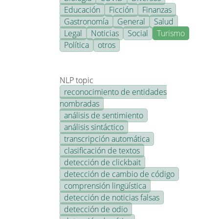
Educación
Ficción
Finanzas
Gastronomía
General
Salud
Legal
Noticias
Social
Turismo
Política
otros
NLP topic
reconocimiento de entidades
nombradas
análisis de sentimiento
análisis sintáctico
transcripción automática
clasificación de textos
detección de clickbait
detección de cambio de código
comprensión lingüística
detección de noticias falsas
detección de odio