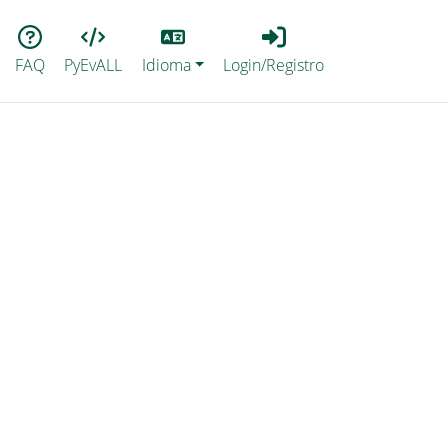
Lang
Login_Registro
FAQ
PyEvALL
Idioma
Login/Registro