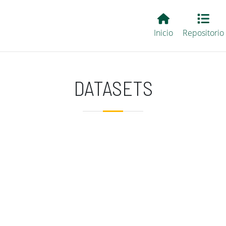
Main EvALL
Inicio
Repositorio
DATASETS