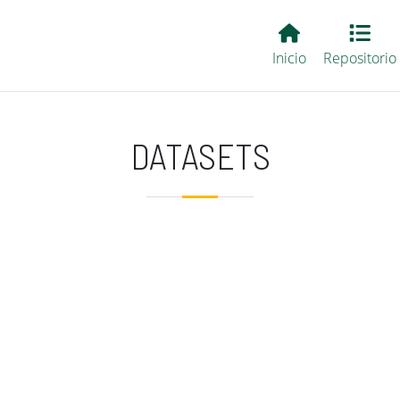
Main EvALL
Inicio
Repositorio
DATASETS