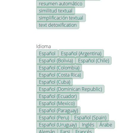
resumen automático
similitud textual
simplificación textual
text detoxification
Idioma
Español
Español (Argentina)
Español (Bolivia)
Español (Chile)
Español (Colombia)
Español (Costa Rica)
Español (Cuba)
Español (Dominican Republic)
Español (Ecuador)
Español (Mexico)
Español (Paraguay)
Español (Peru)
Español (Spain)
Español (Uruguay)
Inglés
Árabe
Alemán
Farsi
Francés