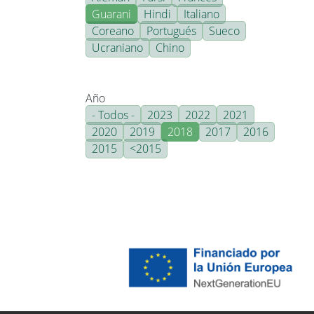
Guarani
Hindi
Italiano
Coreano
Portugués
Sueco
Ucraniano
Chino
Año
- Todos -
2023
2022
2021
2020
2019
2018
2017
2016
2015
<2015