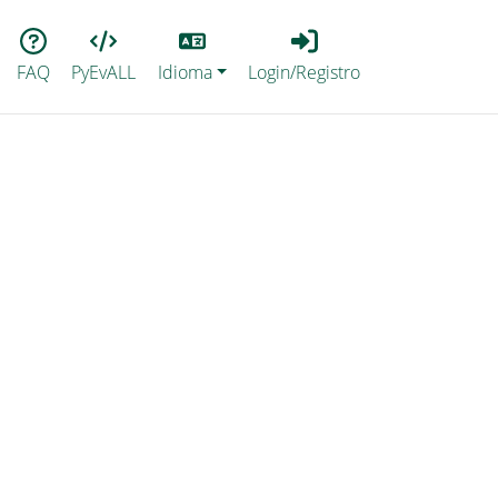
Lang
Login_Registro
FAQ
PyEvALL
Idioma
Login/Registro