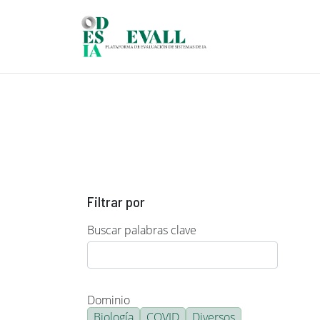
Pasar al contenido principal
Filtrar por
Buscar palabras clave
Dominio
Biología
COVID
Diversos