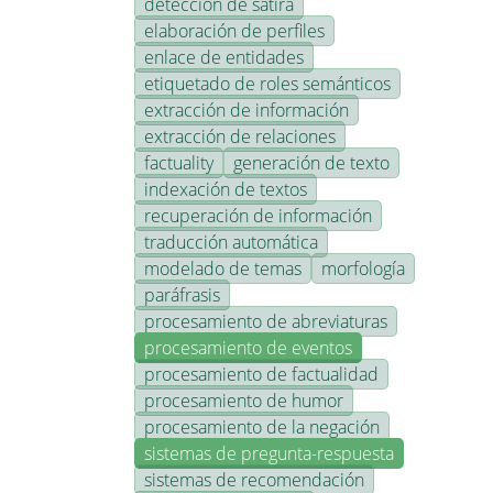
detección de sátira
elaboración de perfiles
enlace de entidades
etiquetado de roles semánticos
extracción de información
extracción de relaciones
factuality
generación de texto
indexación de textos
recuperación de información
traducción automática
modelado de temas
morfología
paráfrasis
procesamiento de abreviaturas
procesamiento de eventos
procesamiento de factualidad
procesamiento de humor
procesamiento de la negación
sistemas de pregunta-respuesta
sistemas de recomendación