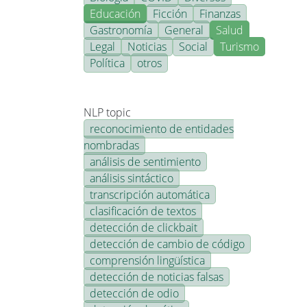
Educación
Ficción
Finanzas
Gastronomía
General
Salud
Legal
Noticias
Social
Turismo
Política
otros
NLP topic
reconocimiento de entidades
nombradas
análisis de sentimiento
análisis sintáctico
transcripción automática
clasificación de textos
detección de clickbait
detección de cambio de código
comprensión lingüística
detección de noticias falsas
detección de odio