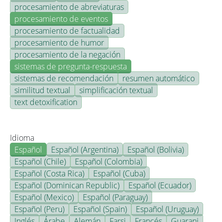
procesamiento de abreviaturas
procesamiento de eventos
procesamiento de factualidad
procesamiento de humor
procesamiento de la negación
sistemas de pregunta-respuesta
sistemas de recomendación
resumen automático
similitud textual
simplificación textual
text detoxification
Idioma
Español
Español (Argentina)
Español (Bolivia)
Español (Chile)
Español (Colombia)
Español (Costa Rica)
Español (Cuba)
Español (Dominican Republic)
Español (Ecuador)
Español (Mexico)
Español (Paraguay)
Español (Peru)
Español (Spain)
Español (Uruguay)
Inglés
Árabe
Alemán
Farsi
Francés
Guarani