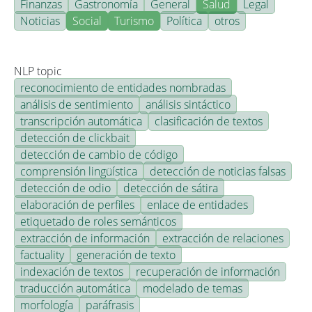
Finanzas
Gastronomía
General
Salud
Legal
Noticias
Social
Turismo
Política
otros
NLP topic
reconocimiento de entidades nombradas
análisis de sentimiento
análisis sintáctico
transcripción automática
clasificación de textos
detección de clickbait
detección de cambio de código
comprensión lingüística
detección de noticias falsas
detección de odio
detección de sátira
elaboración de perfiles
enlace de entidades
etiquetado de roles semánticos
extracción de información
extracción de relaciones
factuality
generación de texto
indexación de textos
recuperación de información
traducción automática
modelado de temas
morfología
paráfrasis