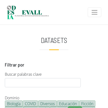
Pasar al contenido principal
DATASETS
Filtrar por
Buscar palabras clave
Dominio
Biología
COVID
Diversos
Educación
Ficción