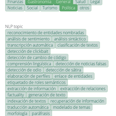
Finanzas
Gastronomía
General
Salud
Legal
Noticias
Social
Turismo
Política
otros
NLP topic
reconocimiento de entidades nombradas
análisis de sentimiento
análisis sintáctico
transcripción automática
clasificación de textos
detección de clickbait
detección de cambio de código
comprensión lingüística
detección de noticias falsas
detección de odio
detección de sátira
elaboración de perfiles
enlace de entidades
etiquetado de roles semánticos
extracción de información
extracción de relaciones
factuality
generación de texto
indexación de textos
recuperación de información
traducción automática
modelado de temas
morfología
paráfrasis