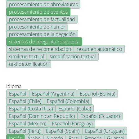
procesamiento de abreviaturas
procesamiento de eventos
procesamiento de factualidad
procesamiento de humor
procesamiento de la negación
sistemas de pregunta-respuesta
sistemas de recomendación
resumen automático
similitud textual
simplificación textual
text detoxification
Idioma
Español
Español (Argentina)
Español (Bolivia)
Español (Chile)
Español (Colombia)
Español (Costa Rica)
Español (Cuba)
Español (Dominican Republic)
Español (Ecuador)
Español (Mexico)
Español (Paraguay)
Español (Peru)
Español (Spain)
Español (Uruguay)
Inglés
Árabe
Alemán
Farsi
Francés
Guarani