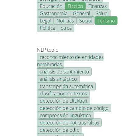
Educación
Ficción
Finanzas
Gastronomía
General
Salud
Legal
Noticias
Social
Turismo
Política
otros
NLP topic
reconocimiento de entidades
nombradas
análisis de sentimiento
análisis sintáctico
transcripción automática
clasificación de textos
detección de clickbait
detección de cambio de código
comprensión lingüística
detección de noticias falsas
detección de odio