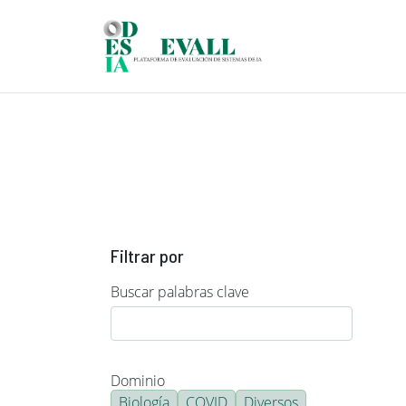
Pasar al contenido principal
Filtrar por
Buscar palabras clave
Dominio
Biología
COVID
Diversos