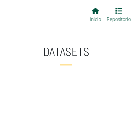
Main EvALL
Inicio
Repositorio
DATASETS