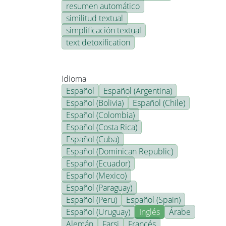
resumen automático
similitud textual
simplificación textual
text detoxification
Idioma
Español
Español (Argentina)
Español (Bolivia)
Español (Chile)
Español (Colombia)
Español (Costa Rica)
Español (Cuba)
Español (Dominican Republic)
Español (Ecuador)
Español (Mexico)
Español (Paraguay)
Español (Peru)
Español (Spain)
Español (Uruguay)
Inglés
Árabe
Alemán
Farsi
Francés