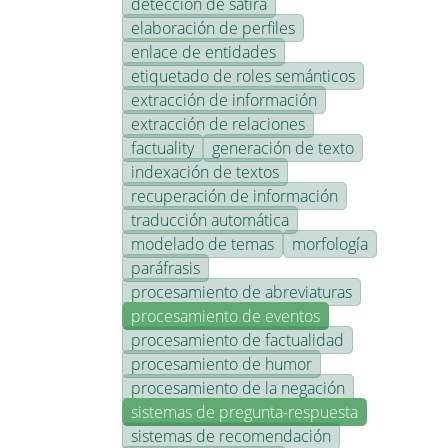
detección de sátira
elaboración de perfiles
enlace de entidades
etiquetado de roles semánticos
extracción de información
extracción de relaciones
factuality
generación de texto
indexación de textos
recuperación de información
traducción automática
modelado de temas
morfología
paráfrasis
procesamiento de abreviaturas
procesamiento de eventos
procesamiento de factualidad
procesamiento de humor
procesamiento de la negación
sistemas de pregunta-respuesta
sistemas de recomendación