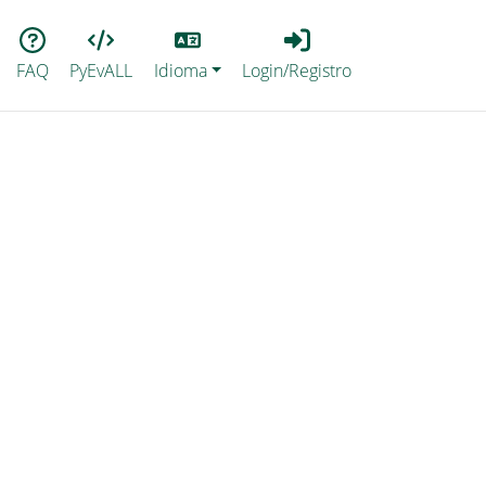
Lang
Login_Registro
FAQ
PyEvALL
Idioma
Login/Registro