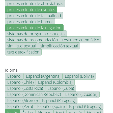
procesamiento de abreviaturas
procesamiento de eventos
procesamiento de factualidad
procesamiento de humor
procesamiento de la negación
sistemas de pregunta-respuesta
sistemas de recomendación
resumen automático
similitud textual
simplificación textual
text detoxification
Idioma
Español
Español (Argentina)
Español (Bolivia)
Español (Chile)
Español (Colombia)
Español (Costa Rica)
Español (Cuba)
Español (Dominican Republic)
Español (Ecuador)
Español (Mexico)
Español (Paraguay)
Español (Peru)
Español (Spain)
Español (Uruguay)
Inglés
Árabe
Alemán
Farsi
Francés
Guarani