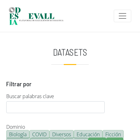
Pasar al contenido principal
DATASETS
Filtrar por
Buscar palabras clave
Dominio
Biología
COVID
Diversos
Educación
Ficción