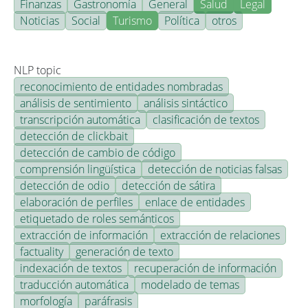
Finanzas
Gastronomía
General
Salud
Legal
Noticias
Social
Turismo
Política
otros
NLP topic
reconocimiento de entidades nombradas
análisis de sentimiento
análisis sintáctico
transcripción automática
clasificación de textos
detección de clickbait
detección de cambio de código
comprensión lingüística
detección de noticias falsas
detección de odio
detección de sátira
elaboración de perfiles
enlace de entidades
etiquetado de roles semánticos
extracción de información
extracción de relaciones
factuality
generación de texto
indexación de textos
recuperación de información
traducción automática
modelado de temas
morfología
paráfrasis