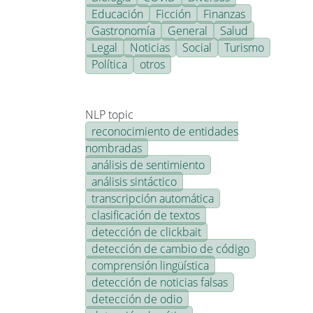
Educación
Ficción
Finanzas
Gastronomía
General
Salud
Legal
Noticias
Social
Turismo
Política
otros
NLP topic
reconocimiento de entidades
nombradas
análisis de sentimiento
análisis sintáctico
transcripción automática
clasificación de textos
detección de clickbait
detección de cambio de código
comprensión lingüística
detección de noticias falsas
detección de odio