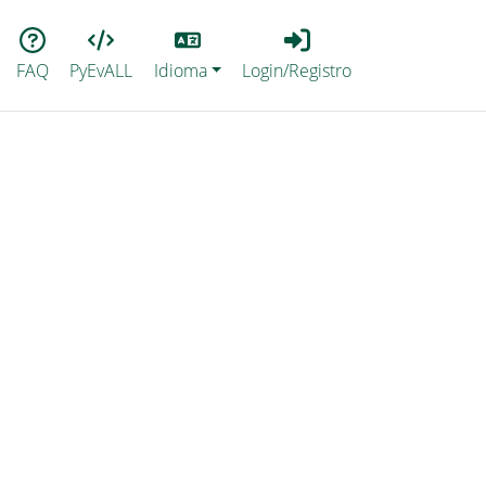
Lang
Login_Registro
FAQ
PyEvALL
Idioma
Login/Registro