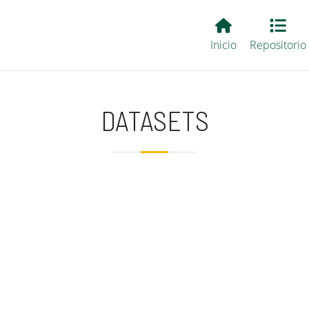
Main EvALL
Inicio
Repositorio
DATASETS