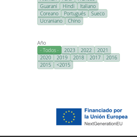
Guarani
Hindi
Italiano
Coreano
Portugués
Sueco
Ucraniano
Chino
Año
- Todos -
2023
2022
2021
2020
2019
2018
2017
2016
2015
<2015