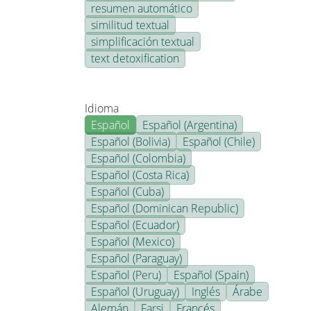
resumen automático
similitud textual
simplificación textual
text detoxification
Idioma
Español
Español (Argentina)
Español (Bolivia)
Español (Chile)
Español (Colombia)
Español (Costa Rica)
Español (Cuba)
Español (Dominican Republic)
Español (Ecuador)
Español (Mexico)
Español (Paraguay)
Español (Peru)
Español (Spain)
Español (Uruguay)
Inglés
Árabe
Alemán
Farsi
Francés