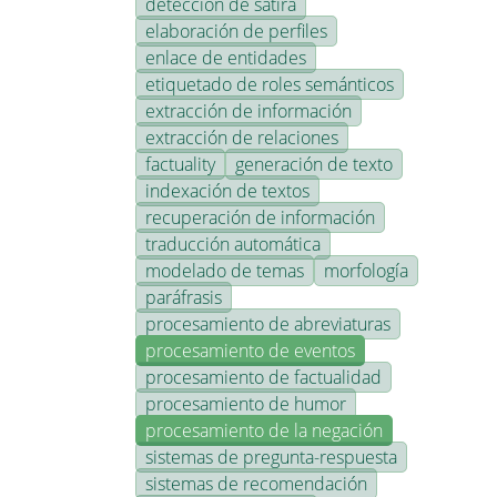
detección de sátira
elaboración de perfiles
enlace de entidades
etiquetado de roles semánticos
extracción de información
extracción de relaciones
factuality
generación de texto
indexación de textos
recuperación de información
traducción automática
modelado de temas
morfología
paráfrasis
procesamiento de abreviaturas
procesamiento de eventos
procesamiento de factualidad
procesamiento de humor
procesamiento de la negación
sistemas de pregunta-respuesta
sistemas de recomendación