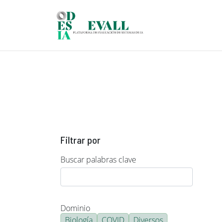
Pasar al contenido principal
Filtrar por
Buscar palabras clave
Dominio
Biología
COVID
Diversos