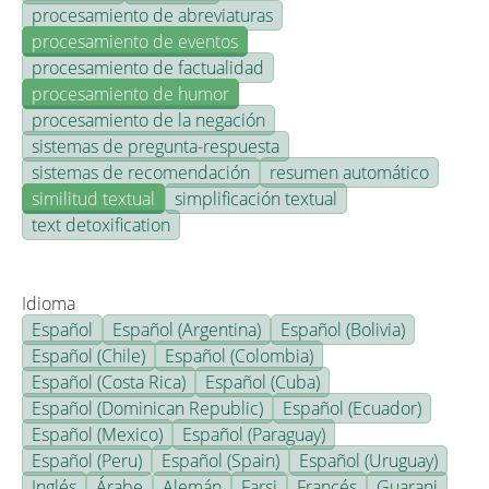
procesamiento de abreviaturas
procesamiento de eventos
procesamiento de factualidad
procesamiento de humor
procesamiento de la negación
sistemas de pregunta-respuesta
sistemas de recomendación
resumen automático
similitud textual
simplificación textual
text detoxification
Idioma
Español
Español (Argentina)
Español (Bolivia)
Español (Chile)
Español (Colombia)
Español (Costa Rica)
Español (Cuba)
Español (Dominican Republic)
Español (Ecuador)
Español (Mexico)
Español (Paraguay)
Español (Peru)
Español (Spain)
Español (Uruguay)
Inglés
Árabe
Alemán
Farsi
Francés
Guarani