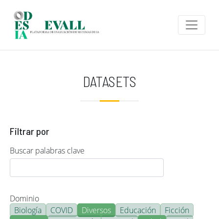
Pasar al contenido principal
DATASETS
Filtrar por
Buscar palabras clave
Dominio
Biología
COVID
Diversos
Educación
Ficción