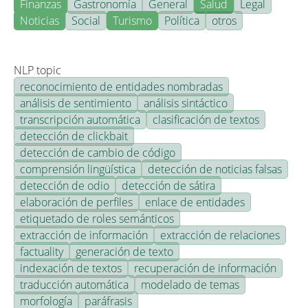
Finanzas
Gastronomía
General
Salud
Legal
Noticias
Social
Turismo
Política
otros
NLP topic
reconocimiento de entidades nombradas
análisis de sentimiento
análisis sintáctico
transcripción automática
clasificación de textos
detección de clickbait
detección de cambio de código
comprensión lingüística
detección de noticias falsas
detección de odio
detección de sátira
elaboración de perfiles
enlace de entidades
etiquetado de roles semánticos
extracción de información
extracción de relaciones
factuality
generación de texto
indexación de textos
recuperación de información
traducción automática
modelado de temas
morfología
paráfrasis