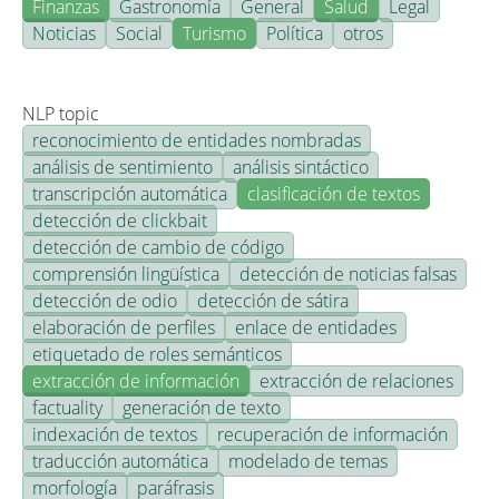
Finanzas
Gastronomía
General
Salud
Legal
Noticias
Social
Turismo
Política
otros
NLP topic
reconocimiento de entidades nombradas
análisis de sentimiento
análisis sintáctico
transcripción automática
clasificación de textos
detección de clickbait
detección de cambio de código
comprensión lingüística
detección de noticias falsas
detección de odio
detección de sátira
elaboración de perfiles
enlace de entidades
etiquetado de roles semánticos
extracción de información
extracción de relaciones
factuality
generación de texto
indexación de textos
recuperación de información
traducción automática
modelado de temas
morfología
paráfrasis