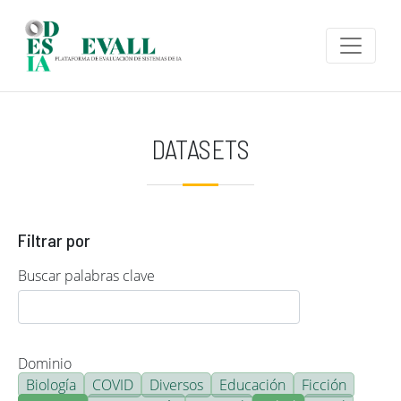
Pasar al contenido principal
DATASETS
Filtrar por
Buscar palabras clave
Dominio
Biología
COVID
Diversos
Educación
Ficción