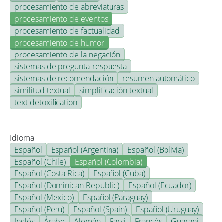
procesamiento de abreviaturas
procesamiento de eventos
procesamiento de factualidad
procesamiento de humor
procesamiento de la negación
sistemas de pregunta-respuesta
sistemas de recomendación
resumen automático
similitud textual
simplificación textual
text detoxification
Idioma
Español
Español (Argentina)
Español (Bolivia)
Español (Chile)
Español (Colombia)
Español (Costa Rica)
Español (Cuba)
Español (Dominican Republic)
Español (Ecuador)
Español (Mexico)
Español (Paraguay)
Español (Peru)
Español (Spain)
Español (Uruguay)
Inglés
Árabe
Alemán
Farsi
Francés
Guarani