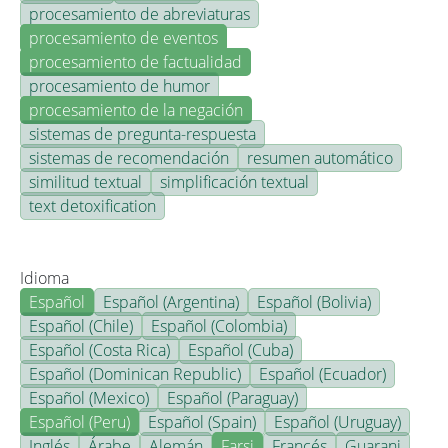
procesamiento de abreviaturas
procesamiento de eventos
procesamiento de factualidad
procesamiento de humor
procesamiento de la negación
sistemas de pregunta-respuesta
sistemas de recomendación
resumen automático
similitud textual
simplificación textual
text detoxification
Idioma
Español
Español (Argentina)
Español (Bolivia)
Español (Chile)
Español (Colombia)
Español (Costa Rica)
Español (Cuba)
Español (Dominican Republic)
Español (Ecuador)
Español (Mexico)
Español (Paraguay)
Español (Peru)
Español (Spain)
Español (Uruguay)
Inglés
Árabe
Alemán
Farsi
Francés
Guarani