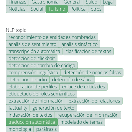
Finanzas
Gastronomía
General
Salud
Legal
Noticias
Social
Turismo
Política
otros
NLP topic
reconocimiento de entidades nombradas
análisis de sentimiento
análisis sintáctico
transcripción automática
clasificación de textos
detección de clickbait
detección de cambio de código
comprensión lingüística
detección de noticias falsas
detección de odio
detección de sátira
elaboración de perfiles
enlace de entidades
etiquetado de roles semánticos
extracción de información
extracción de relaciones
factuality
generación de texto
indexación de textos
recuperación de información
traducción automática
modelado de temas
morfología
paráfrasis