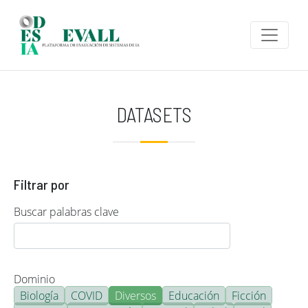
Pasar al contenido principal
DATASETS
Filtrar por
Buscar palabras clave
Dominio
Biología
COVID
Diversos
Educación
Ficción