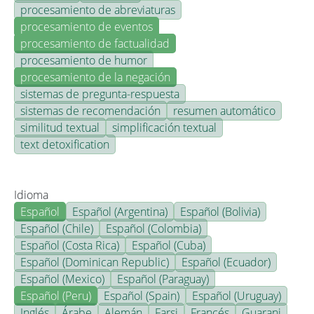
procesamiento de abreviaturas
procesamiento de eventos
procesamiento de factualidad
procesamiento de humor
procesamiento de la negación
sistemas de pregunta-respuesta
sistemas de recomendación
resumen automático
similitud textual
simplificación textual
text detoxification
Idioma
Español
Español (Argentina)
Español (Bolivia)
Español (Chile)
Español (Colombia)
Español (Costa Rica)
Español (Cuba)
Español (Dominican Republic)
Español (Ecuador)
Español (Mexico)
Español (Paraguay)
Español (Peru)
Español (Spain)
Español (Uruguay)
Inglés
Árabe
Alemán
Farsi
Francés
Guarani