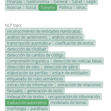
Finanzas
Gastronomía
General
Salud
Legal
Noticias
Social
Turismo
Política
otros
NLP topic
reconocimiento de entidades nombradas
análisis de sentimiento
análisis sintáctico
transcripción automática
clasificación de textos
detección de clickbait
detección de cambio de código
comprensión lingüística
detección de noticias falsas
detección de odio
detección de sátira
elaboración de perfiles
enlace de entidades
etiquetado de roles semánticos
extracción de información
extracción de relaciones
factuality
generación de texto
indexación de textos
recuperación de información
traducción automática
modelado de temas
morfología
paráfrasis