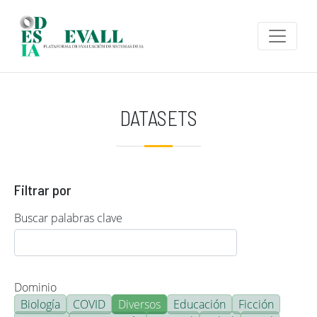
Pasar al contenido principal
DATASETS
Filtrar por
Buscar palabras clave
Dominio
Biología
COVID
Diversos
Educación
Ficción