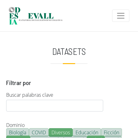
Pasar al contenido principal
DATASETS
Filtrar por
Buscar palabras clave
Dominio
Biología
COVID
Diversos
Educación
Ficción