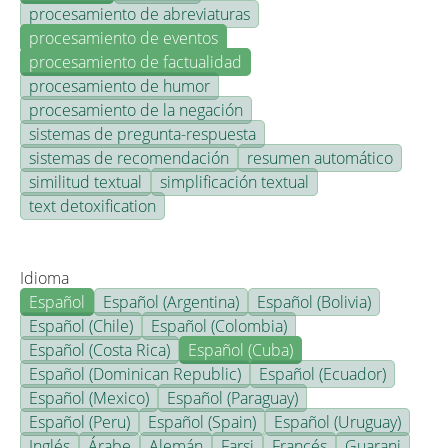
procesamiento de abreviaturas
procesamiento de eventos
procesamiento de factualidad
procesamiento de humor
procesamiento de la negación
sistemas de pregunta-respuesta
sistemas de recomendación
resumen automático
similitud textual
simplificación textual
text detoxification
Idioma
Español
Español (Argentina)
Español (Bolivia)
Español (Chile)
Español (Colombia)
Español (Costa Rica)
Español (Cuba)
Español (Dominican Republic)
Español (Ecuador)
Español (Mexico)
Español (Paraguay)
Español (Peru)
Español (Spain)
Español (Uruguay)
Inglés
Árabe
Alemán
Farsi
Francés
Guarani