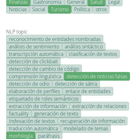
Finanzas
Gastronomía
General
Salud
Legal
Noticias
Social
Turismo
Política
otros
NLP topic
reconocimiento de entidades nombradas
análisis de sentimiento
análisis sintáctico
transcripción automática
clasificación de textos
detección de clickbait
detección de cambio de código
comprensión lingüística
detección de noticias falsas
detección de odio
detección de sátira
elaboración de perfiles
enlace de entidades
etiquetado de roles semánticos
extracción de información
extracción de relaciones
factuality
generación de texto
indexación de textos
recuperación de información
traducción automática
modelado de temas
morfología
paráfrasis