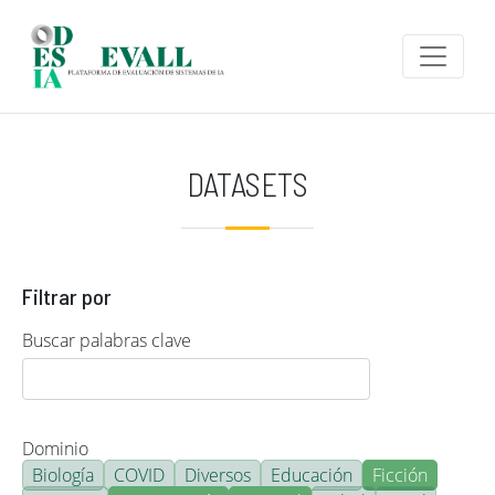
Pasar al contenido principal
DATASETS
Filtrar por
Buscar palabras clave
Dominio
Biología
COVID
Diversos
Educación
Ficción