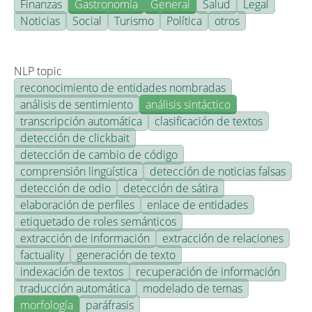
Finanzas
Gastronomía
General
Salud
Legal
Noticias
Social
Turismo
Política
otros
NLP topic
reconocimiento de entidades nombradas
análisis de sentimiento
análisis sintáctico
transcripción automática
clasificación de textos
detección de clickbait
detección de cambio de código
comprensión lingüística
detección de noticias falsas
detección de odio
detección de sátira
elaboración de perfiles
enlace de entidades
etiquetado de roles semánticos
extracción de información
extracción de relaciones
factuality
generación de texto
indexación de textos
recuperación de información
traducción automática
modelado de temas
morfología
paráfrasis