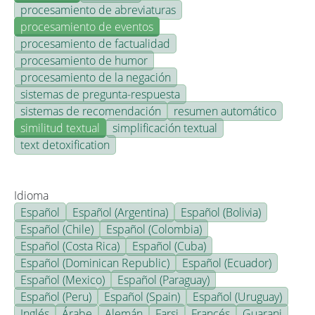
procesamiento de abreviaturas
procesamiento de eventos
procesamiento de factualidad
procesamiento de humor
procesamiento de la negación
sistemas de pregunta-respuesta
sistemas de recomendación
resumen automático
similitud textual
simplificación textual
text detoxification
Idioma
Español
Español (Argentina)
Español (Bolivia)
Español (Chile)
Español (Colombia)
Español (Costa Rica)
Español (Cuba)
Español (Dominican Republic)
Español (Ecuador)
Español (Mexico)
Español (Paraguay)
Español (Peru)
Español (Spain)
Español (Uruguay)
Inglés
Árabe
Alemán
Farsi
Francés
Guarani