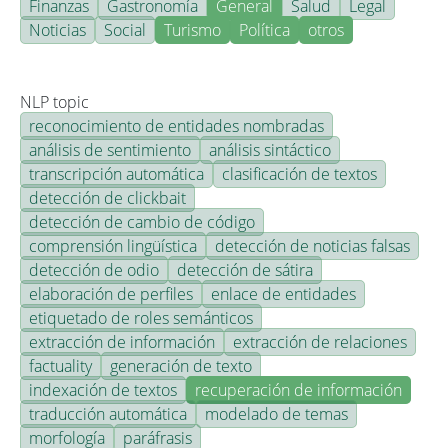
Finanzas
Gastronomía
General
Salud
Legal
Noticias
Social
Turismo
Política
otros
NLP topic
reconocimiento de entidades nombradas
análisis de sentimiento
análisis sintáctico
transcripción automática
clasificación de textos
detección de clickbait
detección de cambio de código
comprensión lingüística
detección de noticias falsas
detección de odio
detección de sátira
elaboración de perfiles
enlace de entidades
etiquetado de roles semánticos
extracción de información
extracción de relaciones
factuality
generación de texto
indexación de textos
recuperación de información
traducción automática
modelado de temas
morfología
paráfrasis