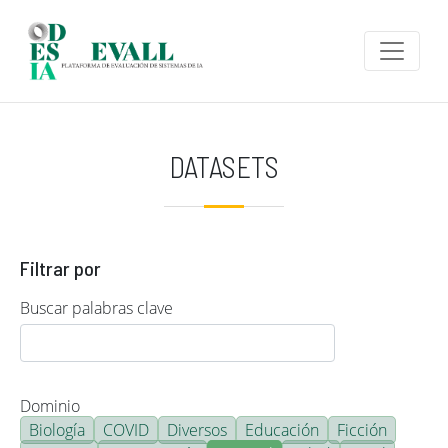
Pasar al contenido principal
DATASETS
Filtrar por
Buscar palabras clave
Dominio
Biología
COVID
Diversos
Educación
Ficción