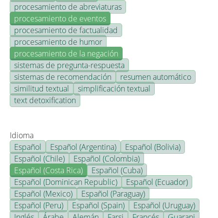
procesamiento de abreviaturas
procesamiento de eventos
procesamiento de factualidad
procesamiento de humor
procesamiento de la negación
sistemas de pregunta-respuesta
sistemas de recomendación
resumen automático
similitud textual
simplificación textual
text detoxification
Idioma
Español
Español (Argentina)
Español (Bolivia)
Español (Chile)
Español (Colombia)
Español (Costa Rica)
Español (Cuba)
Español (Dominican Republic)
Español (Ecuador)
Español (Mexico)
Español (Paraguay)
Español (Peru)
Español (Spain)
Español (Uruguay)
Inglés
Árabe
Alemán
Farsi
Francés
Guarani