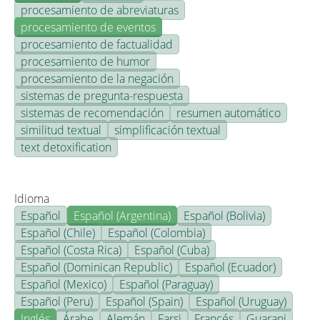
procesamiento de abreviaturas
procesamiento de eventos
procesamiento de factualidad
procesamiento de humor
procesamiento de la negación
sistemas de pregunta-respuesta
sistemas de recomendación
resumen automático
similitud textual
simplificación textual
text detoxification
Idioma
Español
Español (Argentina)
Español (Bolivia)
Español (Chile)
Español (Colombia)
Español (Costa Rica)
Español (Cuba)
Español (Dominican Republic)
Español (Ecuador)
Español (Mexico)
Español (Paraguay)
Español (Peru)
Español (Spain)
Español (Uruguay)
Inglés
Árabe
Alemán
Farsi
Francés
Guarani