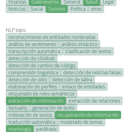
Finanzas
Gastronomía
General
Salud
Legal
Noticias
Social
Turismo
Política
otros
NLP topic
reconocimiento de entidades nombradas
análisis de sentimiento
análisis sintáctico
transcripción automática
clasificación de textos
detección de clickbait
detección de cambio de código
comprensión lingüística
detección de noticias falsas
detección de odio
detección de sátira
elaboración de perfiles
enlace de entidades
etiquetado de roles semánticos
extracción de información
extracción de relaciones
factuality
generación de texto
indexación de textos
recuperación de información
traducción automática
modelado de temas
morfología
paráfrasis