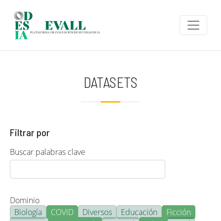
Pasar al contenido principal
DATASETS
Filtrar por
Buscar palabras clave
Dominio
Biología
COVID
Diversos
Educación
Ficción