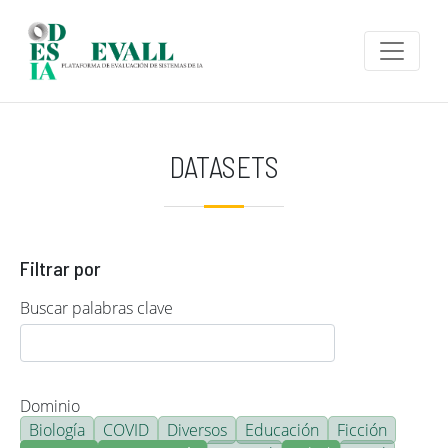
Pasar al contenido principal
DATASETS
Filtrar por
Buscar palabras clave
Dominio
Biología
COVID
Diversos
Educación
Ficción