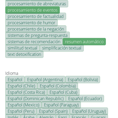
procesamiento de abreviaturas
procesamiento de eventos
procesamiento de factualidad
procesamiento de humor
procesamiento de la negación
sistemas de pregunta-respuesta
sistemas de recomendación
resumen automático
similitud textual
simplificación textual
text detoxification
Idioma
Español
Español (Argentina)
Español (Bolivia)
Español (Chile)
Español (Colombia)
Español (Costa Rica)
Español (Cuba)
Español (Dominican Republic)
Español (Ecuador)
Español (Mexico)
Español (Paraguay)
Español (Peru)
Español (Spain)
Español (Uruguay)
Inglés
Árabe
Alemán
Farsi
Francés
Guarani