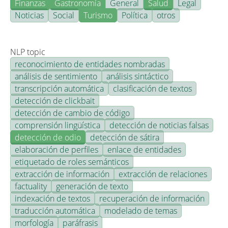
Finanzas
Gastronomía
General
Salud
Legal
Noticias
Social
Turismo
Política
otros
NLP topic
reconocimiento de entidades nombradas
análisis de sentimiento
análisis sintáctico
transcripción automática
clasificación de textos
detección de clickbait
detección de cambio de código
comprensión lingüística
detección de noticias falsas
detección de odio
detección de sátira
elaboración de perfiles
enlace de entidades
etiquetado de roles semánticos
extracción de información
extracción de relaciones
factuality
generación de texto
indexación de textos
recuperación de información
traducción automática
modelado de temas
morfología
paráfrasis