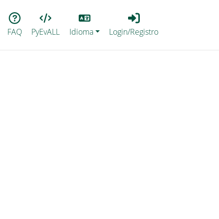
Lang
Login_Registro
FAQ
PyEvALL
Idioma
Login/Registro