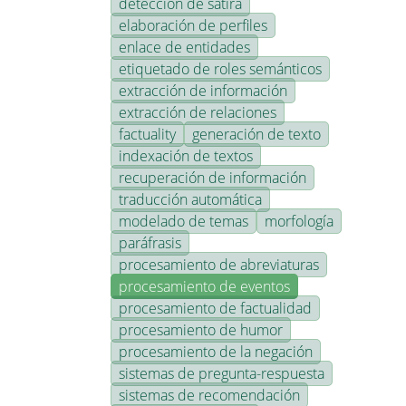
detección de sátira
elaboración de perfiles
enlace de entidades
etiquetado de roles semánticos
extracción de información
extracción de relaciones
factuality
generación de texto
indexación de textos
recuperación de información
traducción automática
modelado de temas
morfología
paráfrasis
procesamiento de abreviaturas
procesamiento de eventos
procesamiento de factualidad
procesamiento de humor
procesamiento de la negación
sistemas de pregunta-respuesta
sistemas de recomendación