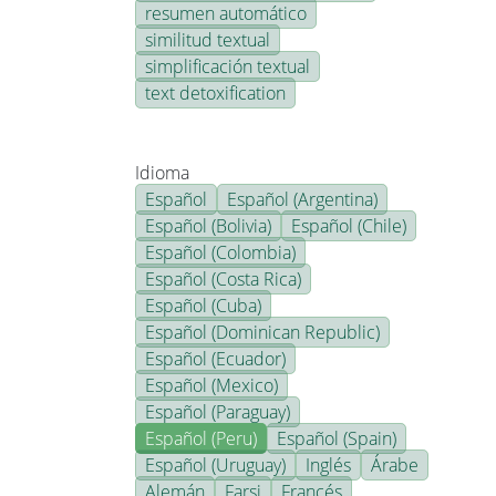
resumen automático
similitud textual
simplificación textual
text detoxification
Idioma
Español
Español (Argentina)
Español (Bolivia)
Español (Chile)
Español (Colombia)
Español (Costa Rica)
Español (Cuba)
Español (Dominican Republic)
Español (Ecuador)
Español (Mexico)
Español (Paraguay)
Español (Peru)
Español (Spain)
Español (Uruguay)
Inglés
Árabe
Alemán
Farsi
Francés