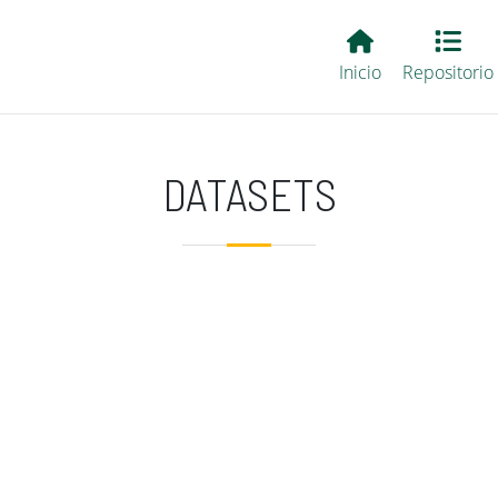
Main EvALL
Inicio
Repositorio
DATASETS