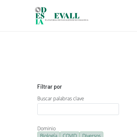
Pasar al contenido principal
Filtrar por
Buscar palabras clave
Dominio
Biología
COVID
Diversos