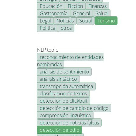
Educación
Ficción
Finanzas
Gastronomía
General
Salud
Legal
Noticias
Social
Turismo
Política
otros
NLP topic
reconocimiento de entidades
nombradas
análisis de sentimiento
análisis sintáctico
transcripción automática
clasificación de textos
detección de clickbait
detección de cambio de código
comprensión lingüística
detección de noticias falsas
detección de odio