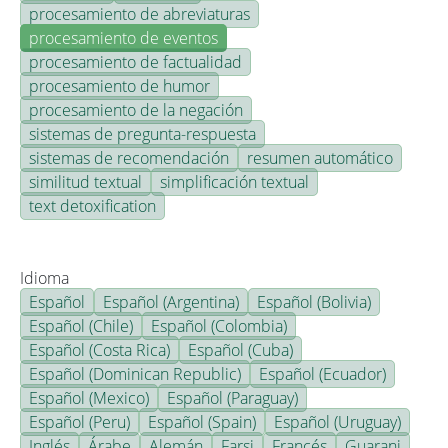
procesamiento de abreviaturas
procesamiento de eventos
procesamiento de factualidad
procesamiento de humor
procesamiento de la negación
sistemas de pregunta-respuesta
sistemas de recomendación
resumen automático
similitud textual
simplificación textual
text detoxification
Idioma
Español
Español (Argentina)
Español (Bolivia)
Español (Chile)
Español (Colombia)
Español (Costa Rica)
Español (Cuba)
Español (Dominican Republic)
Español (Ecuador)
Español (Mexico)
Español (Paraguay)
Español (Peru)
Español (Spain)
Español (Uruguay)
Inglés
Árabe
Alemán
Farsi
Francés
Guarani