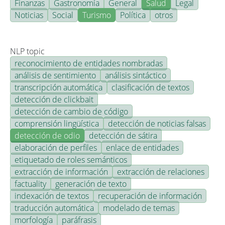
Finanzas
Gastronomía
General
Salud
Legal
Noticias
Social
Turismo
Política
otros
NLP topic
reconocimiento de entidades nombradas
análisis de sentimiento
análisis sintáctico
transcripción automática
clasificación de textos
detección de clickbait
detección de cambio de código
comprensión lingüística
detección de noticias falsas
detección de odio
detección de sátira
elaboración de perfiles
enlace de entidades
etiquetado de roles semánticos
extracción de información
extracción de relaciones
factuality
generación de texto
indexación de textos
recuperación de información
traducción automática
modelado de temas
morfología
paráfrasis