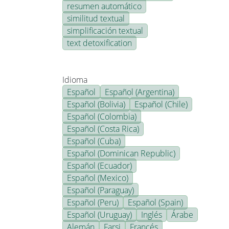
resumen automático
similitud textual
simplificación textual
text detoxification
Idioma
Español
Español (Argentina)
Español (Bolivia)
Español (Chile)
Español (Colombia)
Español (Costa Rica)
Español (Cuba)
Español (Dominican Republic)
Español (Ecuador)
Español (Mexico)
Español (Paraguay)
Español (Peru)
Español (Spain)
Español (Uruguay)
Inglés
Árabe
Alemán
Farsi
Francés