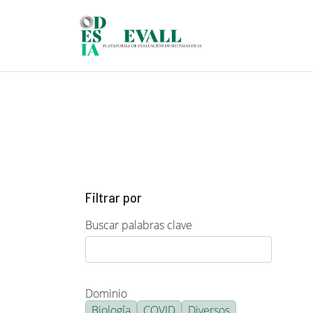
Pasar al contenido principal
Filtrar por
Buscar palabras clave
Dominio
Biología
COVID
Diversos