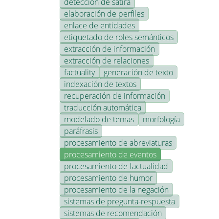
detección de sátira
elaboración de perfiles
enlace de entidades
etiquetado de roles semánticos
extracción de información
extracción de relaciones
factuality
generación de texto
indexación de textos
recuperación de información
traducción automática
modelado de temas
morfología
paráfrasis
procesamiento de abreviaturas
procesamiento de eventos
procesamiento de factualidad
procesamiento de humor
procesamiento de la negación
sistemas de pregunta-respuesta
sistemas de recomendación