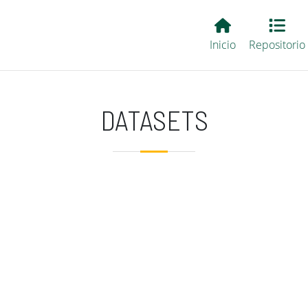
Main EvALL
Inicio
Repositorio
DATASETS