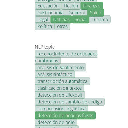
Educación
Ficción
Finanzas
Gastronomía
General
Salud
Legal
Noticias
Social
Turismo
Política
otros
NLP topic
reconocimiento de entidades
nombradas
análisis de sentimiento
análisis sintáctico
transcripción automática
clasificación de textos
detección de clickbait
detección de cambio de código
comprensión lingüística
detección de noticias falsas
detección de odio