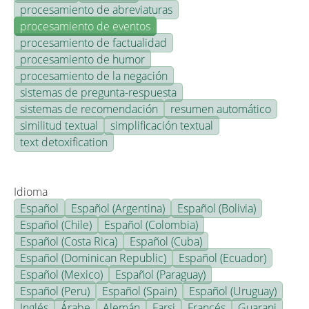
procesamiento de abreviaturas
procesamiento de eventos
procesamiento de factualidad
procesamiento de humor
procesamiento de la negación
sistemas de pregunta-respuesta
sistemas de recomendación
resumen automático
similitud textual
simplificación textual
text detoxification
Idioma
Español
Español (Argentina)
Español (Bolivia)
Español (Chile)
Español (Colombia)
Español (Costa Rica)
Español (Cuba)
Español (Dominican Republic)
Español (Ecuador)
Español (Mexico)
Español (Paraguay)
Español (Peru)
Español (Spain)
Español (Uruguay)
Inglés
Árabe
Alemán
Farsi
Francés
Guarani