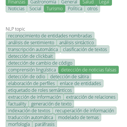
Finanzas
Gastronomía
General
Salud
Legal
Noticias
Social
Turismo
Política
otros
NLP topic
reconocimiento de entidades nombradas
análisis de sentimiento
análisis sintáctico
transcripción automática
clasificación de textos
detección de clickbait
detección de cambio de código
comprensión lingüística
detección de noticias falsas
detección de odio
detección de sátira
elaboración de perfiles
enlace de entidades
etiquetado de roles semánticos
extracción de información
extracción de relaciones
factuality
generación de texto
indexación de textos
recuperación de información
traducción automática
modelado de temas
morfología
paráfrasis