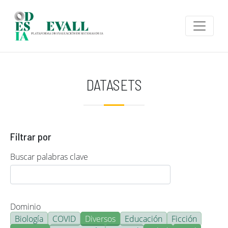
Pasar al contenido principal
DATASETS
Filtrar por
Buscar palabras clave
Dominio
Biología
COVID
Diversos
Educación
Ficción