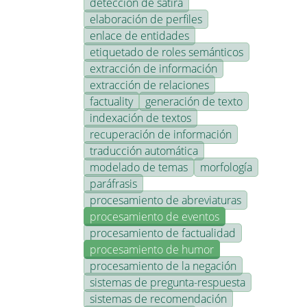
detección de sátira
elaboración de perfiles
enlace de entidades
etiquetado de roles semánticos
extracción de información
extracción de relaciones
factuality
generación de texto
indexación de textos
recuperación de información
traducción automática
modelado de temas
morfología
paráfrasis
procesamiento de abreviaturas
procesamiento de eventos
procesamiento de factualidad
procesamiento de humor
procesamiento de la negación
sistemas de pregunta-respuesta
sistemas de recomendación