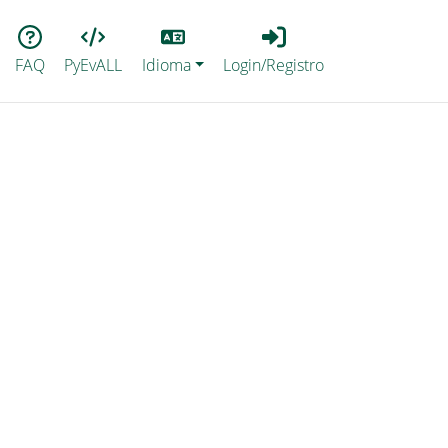
Lang
Login_Registro
FAQ
PyEvALL
Idioma
Login/Registro