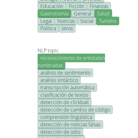
Educación
Ficción
Finanzas
Gastronomía
General
Salud
Legal
Noticias
Social
Turismo
Política
otros
NLP topic
reconocimiento de entidades
nombradas
análisis de sentimiento
análisis sintáctico
transcripción automática
clasificación de textos
detección de clickbait
detección de cambio de código
comprensión lingüística
detección de noticias falsas
detección de odio