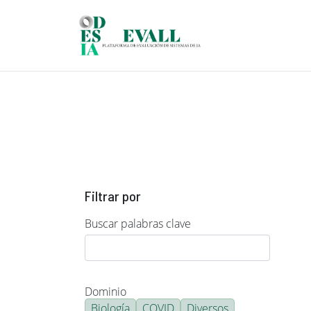
Pasar al contenido principal
Filtrar por
Buscar palabras clave
Dominio
Biología
COVID
Diversos