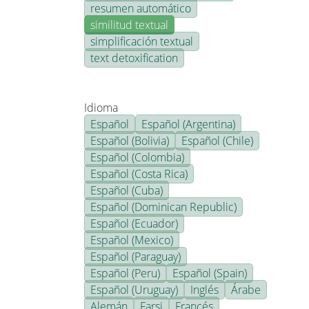
resumen automático
similitud textual
simplificación textual
text detoxification
Idioma
Español
Español (Argentina)
Español (Bolivia)
Español (Chile)
Español (Colombia)
Español (Costa Rica)
Español (Cuba)
Español (Dominican Republic)
Español (Ecuador)
Español (Mexico)
Español (Paraguay)
Español (Peru)
Español (Spain)
Español (Uruguay)
Inglés
Árabe
Alemán
Farsi
Francés