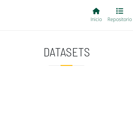
Main EvALL
Inicio
Repositorio
DATASETS