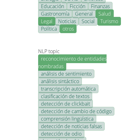
Educación
Ficción
Finanzas
Gastronomía
General
Salud
Legal
Noticias
Social
Turismo
Política
otros
NLP topic
reconocimiento de entidades
nombradas
análisis de sentimiento
análisis sintáctico
transcripción automática
clasificación de textos
detección de clickbait
detección de cambio de código
comprensión lingüística
detección de noticias falsas
detección de odio