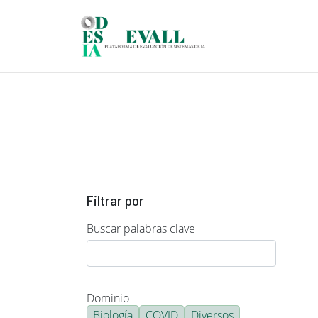
Pasar al contenido principal
Filtrar por
Buscar palabras clave
Dominio
Biología
COVID
Diversos