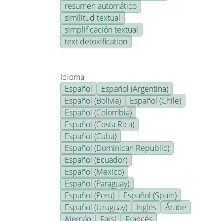
resumen automático
similitud textual
simplificación textual
text detoxification
Idioma
Español
Español (Argentina)
Español (Bolivia)
Español (Chile)
Español (Colombia)
Español (Costa Rica)
Español (Cuba)
Español (Dominican Republic)
Español (Ecuador)
Español (Mexico)
Español (Paraguay)
Español (Peru)
Español (Spain)
Español (Uruguay)
Inglés
Árabe
Alemán
Farsi
Francés