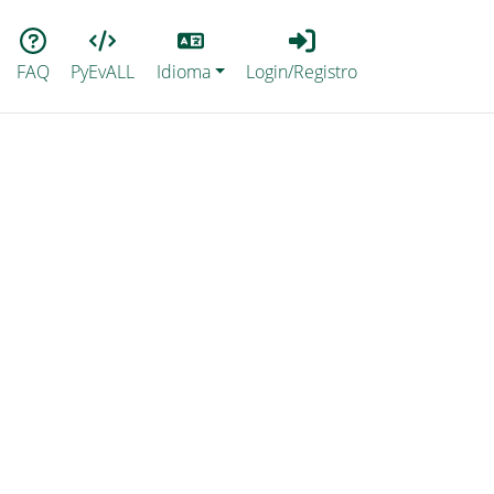
Lang
Login_Registro
FAQ
PyEvALL
Idioma
Login/Registro