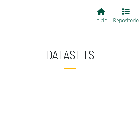
Main EvALL
Inicio
Repositorio
DATASETS