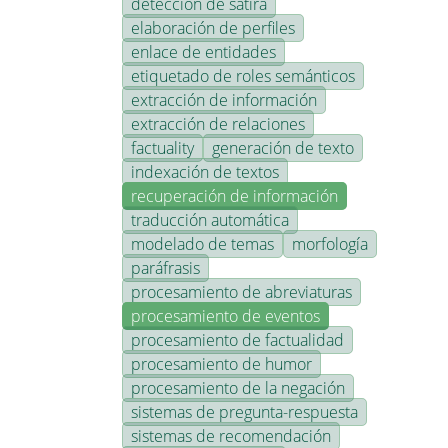
detección de sátira
elaboración de perfiles
enlace de entidades
etiquetado de roles semánticos
extracción de información
extracción de relaciones
factuality
generación de texto
indexación de textos
recuperación de información
traducción automática
modelado de temas
morfología
paráfrasis
procesamiento de abreviaturas
procesamiento de eventos
procesamiento de factualidad
procesamiento de humor
procesamiento de la negación
sistemas de pregunta-respuesta
sistemas de recomendación