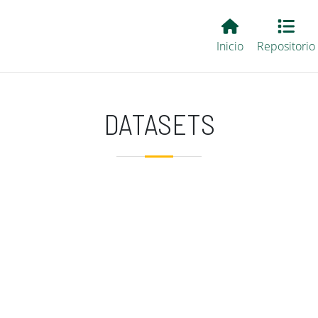
Main EvALL
Inicio
Repositorio
DATASETS