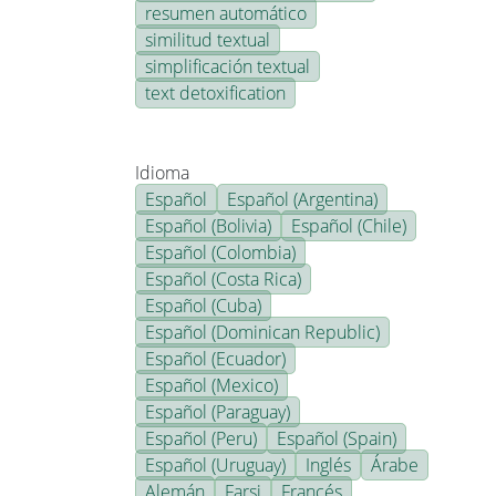
resumen automático
similitud textual
simplificación textual
text detoxification
Idioma
Español
Español (Argentina)
Español (Bolivia)
Español (Chile)
Español (Colombia)
Español (Costa Rica)
Español (Cuba)
Español (Dominican Republic)
Español (Ecuador)
Español (Mexico)
Español (Paraguay)
Español (Peru)
Español (Spain)
Español (Uruguay)
Inglés
Árabe
Alemán
Farsi
Francés