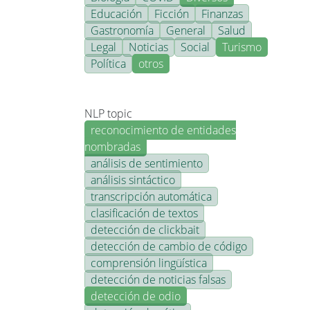
Educación
Ficción
Finanzas
Gastronomía
General
Salud
Legal
Noticias
Social
Turismo
Política
otros
NLP topic
reconocimiento de entidades
nombradas
análisis de sentimiento
análisis sintáctico
transcripción automática
clasificación de textos
detección de clickbait
detección de cambio de código
comprensión lingüística
detección de noticias falsas
detección de odio