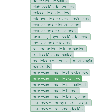
detección de sátira
elaboración de perfiles
enlace de entidades
etiquetado de roles semánticos
extracción de información
extracción de relaciones
factuality
generación de texto
indexación de textos
recuperación de información
traducción automática
modelado de temas
morfología
paráfrasis
procesamiento de abreviaturas
procesamiento de eventos
procesamiento de factualidad
procesamiento de humor
procesamiento de la negación
sistemas de pregunta-respuesta
sistemas de recomendación