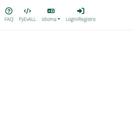
Lang
Login_Registro
FAQ
PyEvALL
Idioma
Login/Registro