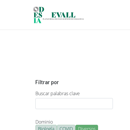
Pasar al contenido principal
Filtrar por
Buscar palabras clave
Dominio
Biología
COVID
Diversos