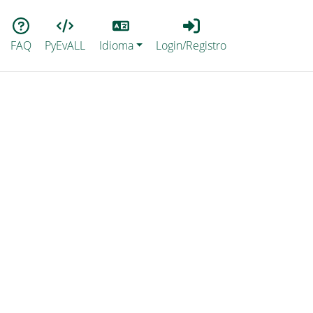
Lang
Login_Registro
FAQ
PyEvALL
Idioma
Login/Registro