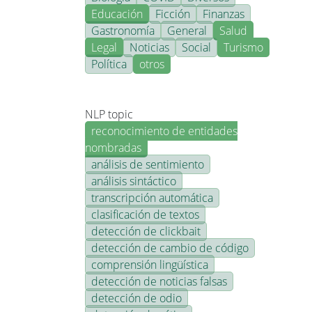
Educación
Ficción
Finanzas
Gastronomía
General
Salud
Legal
Noticias
Social
Turismo
Política
otros
NLP topic
reconocimiento de entidades
nombradas
análisis de sentimiento
análisis sintáctico
transcripción automática
clasificación de textos
detección de clickbait
detección de cambio de código
comprensión lingüística
detección de noticias falsas
detección de odio