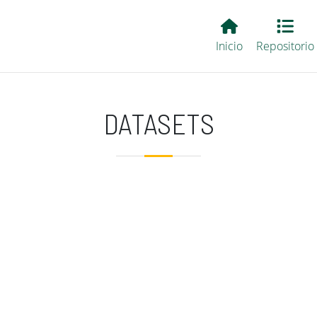
Main EvALL
Inicio
Repositorio
DATASETS