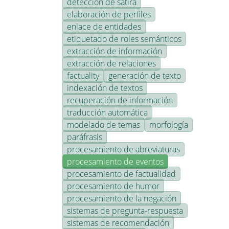
detección de sátira
elaboración de perfiles
enlace de entidades
etiquetado de roles semánticos
extracción de información
extracción de relaciones
factuality
generación de texto
indexación de textos
recuperación de información
traducción automática
modelado de temas
morfología
paráfrasis
procesamiento de abreviaturas
procesamiento de eventos
procesamiento de factualidad
procesamiento de humor
procesamiento de la negación
sistemas de pregunta-respuesta
sistemas de recomendación