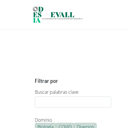
Pasar al contenido principal
Filtrar por
Buscar palabras clave
Dominio
Biología
COVID
Diversos