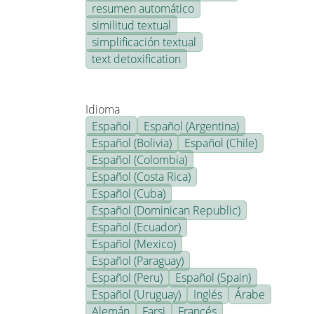
resumen automático
similitud textual
simplificación textual
text detoxification
Idioma
Español
Español (Argentina)
Español (Bolivia)
Español (Chile)
Español (Colombia)
Español (Costa Rica)
Español (Cuba)
Español (Dominican Republic)
Español (Ecuador)
Español (Mexico)
Español (Paraguay)
Español (Peru)
Español (Spain)
Español (Uruguay)
Inglés
Árabe
Alemán
Farsi
Francés