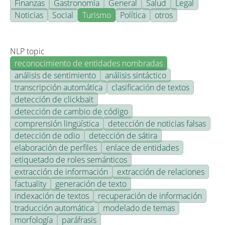
Finanzas
Gastronomía
General
Salud
Legal
Noticias
Social
Turismo
Política
otros
NLP topic
reconocimiento de entidades nombradas
análisis de sentimiento
análisis sintáctico
transcripción automática
clasificación de textos
detección de clickbait
detección de cambio de código
comprensión lingüística
detección de noticias falsas
detección de odio
detección de sátira
elaboración de perfiles
enlace de entidades
etiquetado de roles semánticos
extracción de información
extracción de relaciones
factuality
generación de texto
indexación de textos
recuperación de información
traducción automática
modelado de temas
morfología
paráfrasis