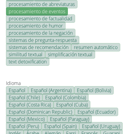
procesamiento de abreviaturas
procesamiento de eventos
procesamiento de factualidad
procesamiento de humor
procesamiento de la negación
sistemas de pregunta-respuesta
sistemas de recomendación
resumen automático
similitud textual
simplificación textual
text detoxification
Idioma
Español
Español (Argentina)
Español (Bolivia)
Español (Chile)
Español (Colombia)
Español (Costa Rica)
Español (Cuba)
Español (Dominican Republic)
Español (Ecuador)
Español (Mexico)
Español (Paraguay)
Español (Peru)
Español (Spain)
Español (Uruguay)
Inglés
Árabe
Alemán
Farsi
Francés
Guarani