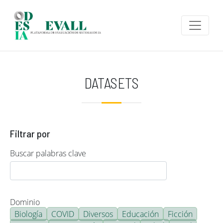
Pasar al contenido principal
DATASETS
Filtrar por
Buscar palabras clave
Dominio
Biología
COVID
Diversos
Educación
Ficción