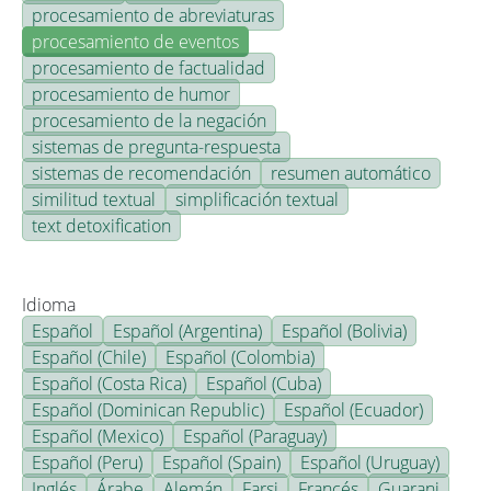
procesamiento de abreviaturas
procesamiento de eventos
procesamiento de factualidad
procesamiento de humor
procesamiento de la negación
sistemas de pregunta-respuesta
sistemas de recomendación
resumen automático
similitud textual
simplificación textual
text detoxification
Idioma
Español
Español (Argentina)
Español (Bolivia)
Español (Chile)
Español (Colombia)
Español (Costa Rica)
Español (Cuba)
Español (Dominican Republic)
Español (Ecuador)
Español (Mexico)
Español (Paraguay)
Español (Peru)
Español (Spain)
Español (Uruguay)
Inglés
Árabe
Alemán
Farsi
Francés
Guarani