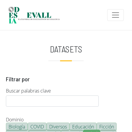
Pasar al contenido principal
DATASETS
Filtrar por
Buscar palabras clave
Dominio
Biología
COVID
Diversos
Educación
Ficción