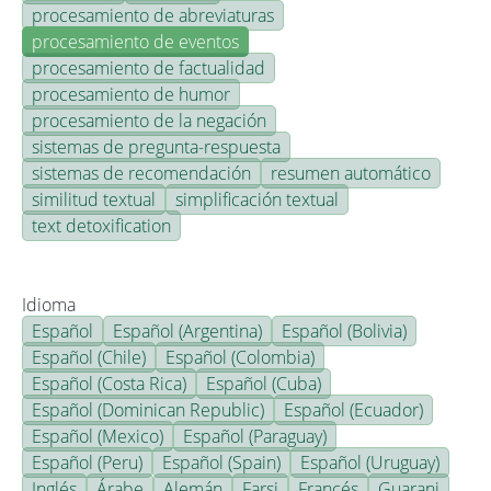
procesamiento de abreviaturas
procesamiento de eventos
procesamiento de factualidad
procesamiento de humor
procesamiento de la negación
sistemas de pregunta-respuesta
sistemas de recomendación
resumen automático
similitud textual
simplificación textual
text detoxification
Idioma
Español
Español (Argentina)
Español (Bolivia)
Español (Chile)
Español (Colombia)
Español (Costa Rica)
Español (Cuba)
Español (Dominican Republic)
Español (Ecuador)
Español (Mexico)
Español (Paraguay)
Español (Peru)
Español (Spain)
Español (Uruguay)
Inglés
Árabe
Alemán
Farsi
Francés
Guarani