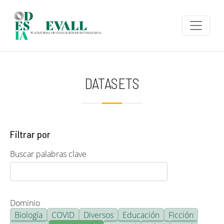
Pasar al contenido principal
DATASETS
Filtrar por
Buscar palabras clave
Dominio
Biología
COVID
Diversos
Educación
Ficción