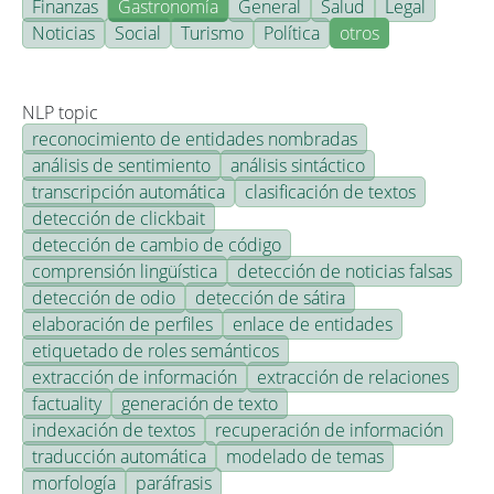
Finanzas
Gastronomía
General
Salud
Legal
Noticias
Social
Turismo
Política
otros
NLP topic
reconocimiento de entidades nombradas
análisis de sentimiento
análisis sintáctico
transcripción automática
clasificación de textos
detección de clickbait
detección de cambio de código
comprensión lingüística
detección de noticias falsas
detección de odio
detección de sátira
elaboración de perfiles
enlace de entidades
etiquetado de roles semánticos
extracción de información
extracción de relaciones
factuality
generación de texto
indexación de textos
recuperación de información
traducción automática
modelado de temas
morfología
paráfrasis