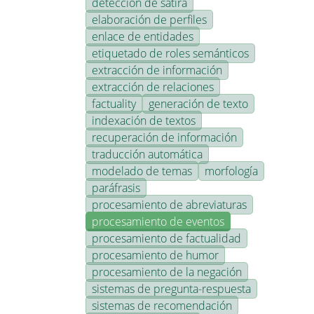
detección de sátira
elaboración de perfiles
enlace de entidades
etiquetado de roles semánticos
extracción de información
extracción de relaciones
factuality
generación de texto
indexación de textos
recuperación de información
traducción automática
modelado de temas
morfología
paráfrasis
procesamiento de abreviaturas
procesamiento de eventos
procesamiento de factualidad
procesamiento de humor
procesamiento de la negación
sistemas de pregunta-respuesta
sistemas de recomendación