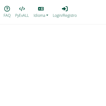
Lang
Login_Registro
FAQ
PyEvALL
Idioma
Login/Registro