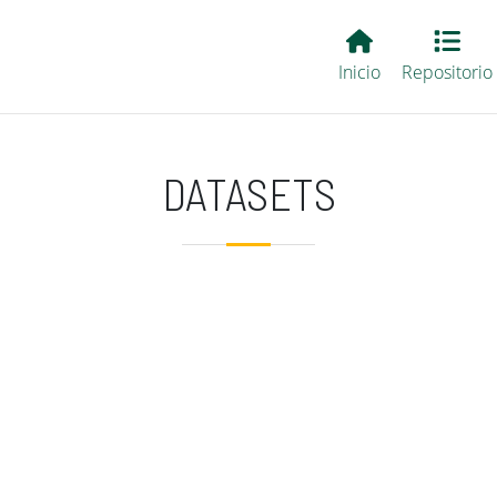
Main EvALL
Inicio
Repositorio
DATASETS