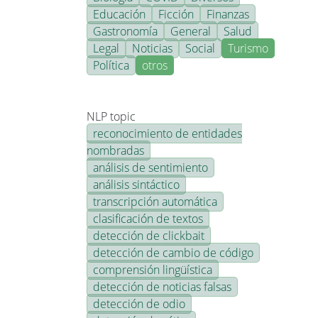
Educación
Ficción
Finanzas
Gastronomía
General
Salud
Legal
Noticias
Social
Turismo
Política
otros
NLP topic
reconocimiento de entidades
nombradas
análisis de sentimiento
análisis sintáctico
transcripción automática
clasificación de textos
detección de clickbait
detección de cambio de código
comprensión lingüística
detección de noticias falsas
detección de odio