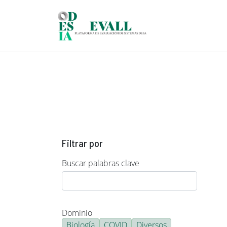
Pasar al contenido principal
Filtrar por
Buscar palabras clave
Dominio
Biología
COVID
Diversos