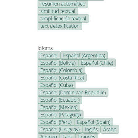
resumen automático
similitud textual
simplificación textual
text detoxification
Idioma
Español
Español (Argentina)
Español (Bolivia)
Español (Chile)
Español (Colombia)
Español (Costa Rica)
Español (Cuba)
Español (Dominican Republic)
Español (Ecuador)
Español (Mexico)
Español (Paraguay)
Español (Peru)
Español (Spain)
Español (Uruguay)
Inglés
Árabe
Alemán
Farsi
Francés